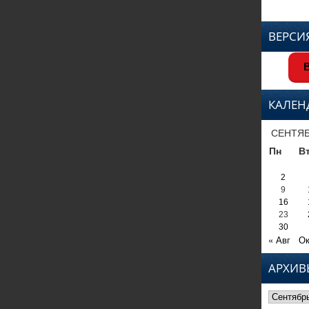
ВЕРСИ
В
КАЛЕН
СЕНТЯБ
Пн
В
2
9
16
23
30
« Авг
Ок
АРХИВ
Архивы