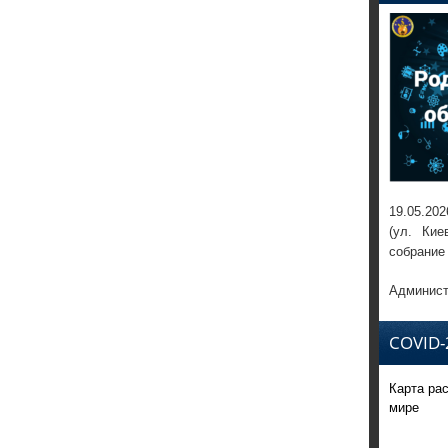
19.05.202
(ул. Кие
собрание
Админист
COVID-
Карта ра
мире