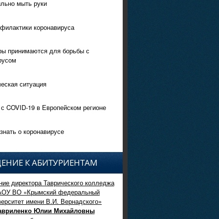
ильно мыть руки
филактики коронавируса
ры принимаются для борьбы с
русом
еская ситуация
 с COVID-19 в Европейском регионе
знать о коронавирусе
ЕНИЕ К АБИТУРИЕНТАМ
ие директора Таврического колледжа
АОУ ВО «Крымский федеральный
верситет имени В.И. Вернадского»
авриленко Юлии Михайловны