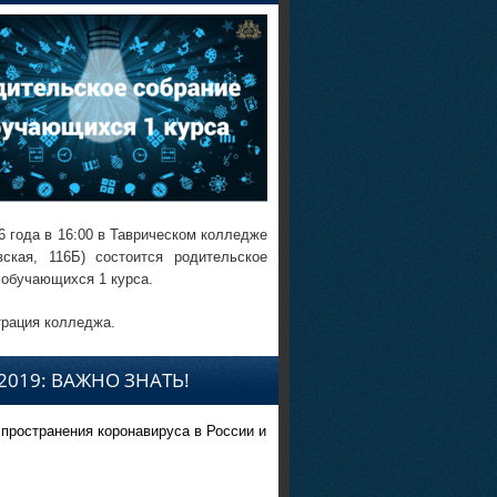
6 года в 16:00 в Таврическом колледже
вская, 116Б) состоится родительское
 обучающихся 1 курса.
рация колледжа.
2019: ВАЖНО ЗНАТЬ!
спространения коронавируса в России и