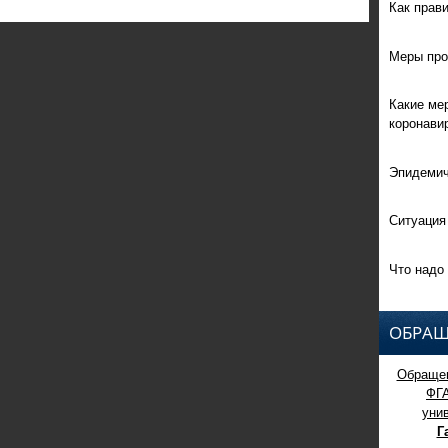
Как прав
Меры про
Какие ме
коронави
Эпидемич
Ситуация
Что надо 
ОБРАЩ
Обращен
ФГ
уни
Г