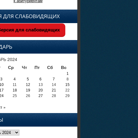
к абитуриентам
Я ДЛЯ СЛАБОВИДЯЩИХ
ерсия для слабовидящих
ДАРЬ
РЬ 2024
т
Ср
Чт
Пт
Сб
Вс
1
3
4
5
6
7
8
10
11
12
13
14
15
17
18
19
20
21
22
24
25
26
27
28
29
т »
Ы