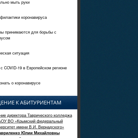
ильно мыть руки
филактики коронавируса
ры принимаются для борьбы с
русом
еская ситуация
 с COVID-19 в Европейском регионе
знать о коронавирусе
ЕНИЕ К АБИТУРИЕНТАМ
ие директора Таврического колледжа
АОУ ВО «Крымский федеральный
верситет имени В.И. Вернадского»
авриленко Юлии Михайловны