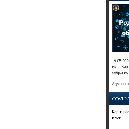
19.05.202
(ул. Кие
собрание
Админист
COVID-
Карта ра
мире