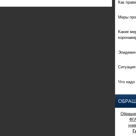
Как прав
Меры про
Какие ме
коронави
Эпидемич
Ситуация
Что надо 
ОБРАЩ
Обращен
ФГ
уни
Г