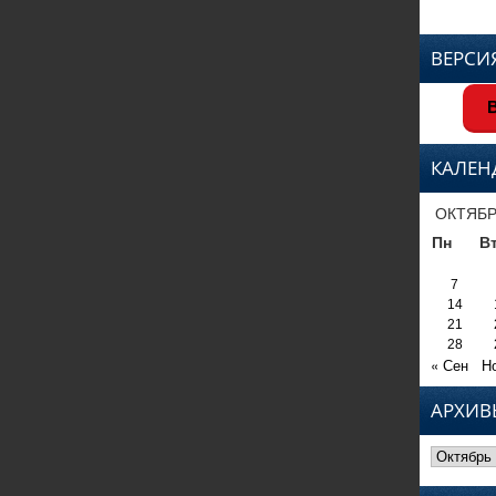
ВЕРСИ
В
КАЛЕН
ОКТЯБР
Пн
В
7
14
21
28
« Сен
Н
АРХИВ
Архивы