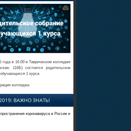
6 года в 16:00 в Таврическом колледже
вская, 116Б) состоится родительское
 обучающихся 1 курса.
рация колледжа.
2019: ВАЖНО ЗНАТЬ!
спространения коронавируса в России и