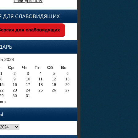
к абитуриентам
Я ДЛЯ СЛАБОВИДЯЩИХ
ерсия для слабовидящих
ДАРЬ
Ь 2024
т
Ср
Чт
Пт
Сб
Вс
1
2
3
4
5
6
8
9
10
11
12
13
15
16
17
18
19
20
22
23
24
25
26
27
29
30
31
оя »
Ы