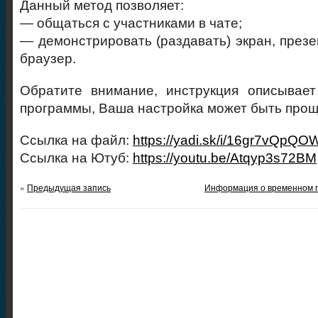
Данный метод позволяет:
— общаться с участниками в чате;
— демонстрировать (раздавать) экран, презе
браузер.
Обратите внимание, инструкция описывает
программы, Ваша настройка может быть прощ
Ссылка на файл:
https://yadi.sk/i/16gr7vQpQ
Ссылка на Ютуб:
https://youtu.be/Atqyp3s72BM
«
Предыдущая запись
Информация о временном 