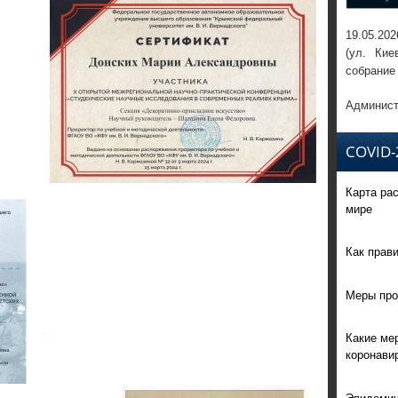
19.05.202
(ул. Кие
собрание
Админист
COVID-
Карта ра
мире
Как прав
Меры про
Какие ме
коронави
Эпидемич