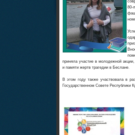
сов
80-
фаш
ном
Усп
ода
при
Вно
пом
приняла участие в молодежной акции
и памяти жертв трагедии в Беслане.
В этом году также участвовала в раз
Государственном Совете Республики К