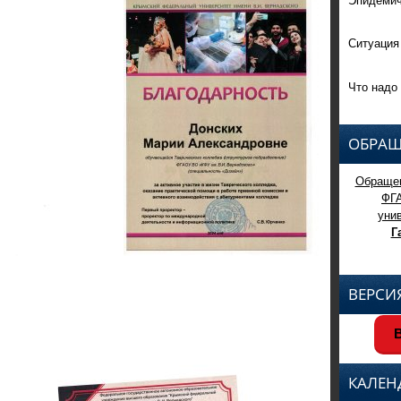
Ситуация
Что надо 
ОБРАЩ
Обращен
ФГ
уни
Г
ВЕРСИ
В
КАЛЕН