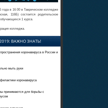
6 года в 16:00 в Таврическом колледже
вская, 116Б) состоится родительское
 обучающихся 1 курса.
рация колледжа.
2019: ВАЖНО ЗНАТЬ!
спространения коронавируса в России и
ильно мыть руки
филактики коронавируса
ры принимаются для борьбы с
русом
еская ситуация