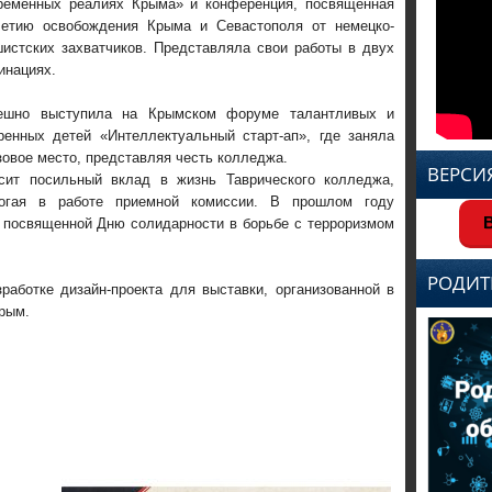
ременных реалиях Крыма» и конференция, посвященная
летию освобождения Крыма и Севастополя от немецко-
истских захватчиков. Представляла свои работы в двух
инациях.
ешно выступила на Крымском форуме талантливых и
ренных детей «Интеллектуальный старт-ап», где заняла
зовое место, представляя честь колледжа.
ВЕРСИ
сит посильный вклад в жизнь Таврического колледжа,
огая в работе приемной комиссии. В прошлом году
В
, посвященной Дню солидарности в борьбе с терроризмом
РОДИТ
работке дизайн-проекта для выставки, организованной в
рым.