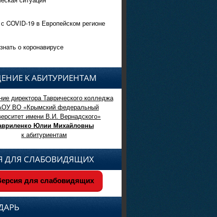
 с COVID-19 в Европейском регионе
знать о коронавирусе
ЕНИЕ К АБИТУРИЕНТАМ
ие директора Таврического колледжа
АОУ ВО «Крымский федеральный
верситет имени В.И. Вернадского»
авриленко Юлии Михайловны
к абитуриентам
Я ДЛЯ СЛАБОВИДЯЩИХ
ерсия для слабовидящих
ДАРЬ