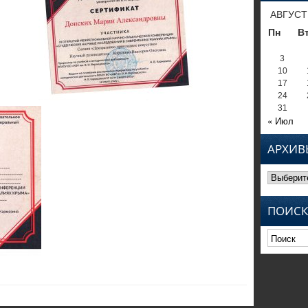
АВГУСТ
Пн
В
3
10
17
24
31
« Июл
АРХИВ
Архивы
ПОИСК