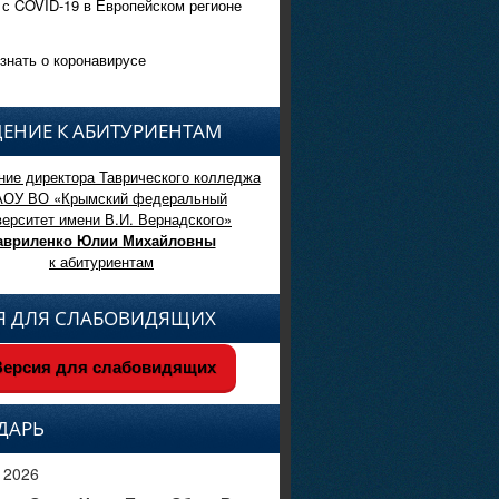
 с COVID-19 в Европейском регионе
знать о коронавирусе
ЕНИЕ К АБИТУРИЕНТАМ
ие директора Таврического колледжа
АОУ ВО «Крымский федеральный
верситет имени В.И. Вернадского»
авриленко Юлии Михайловны
к абитуриентам
Я ДЛЯ СЛАБОВИДЯЩИХ
ерсия для слабовидящих
ДАРЬ
 2026