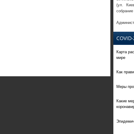
(ул. Кие
собрание
Админист
COVID-
Карта ра
мире
Как прав
Меры про
Какие ме
коронави
Эпидемич