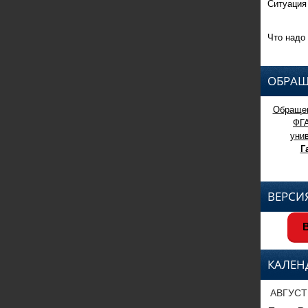
Ситуация
Что надо 
ОБРАЩ
Обращен
ФГ
уни
Г
ВЕРСИ
В
КАЛЕН
АВГУСТ