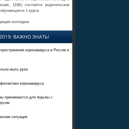
вская, 116Б) состоится родительское
 обучающихся 1 курса.
рация колледжа.
2019: ВАЖНО ЗНАТЬ!
спространения коронавируса в России и
ильно мыть руки
филактики коронавируса
ры принимаются для борьбы с
русом
еская ситуация