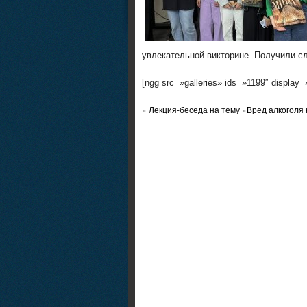
увлекательной викторине. Получили с
[ngg src=»galleries» ids=»1199″ display
«
Лекция-беседа на тему «Вред алкоголя 