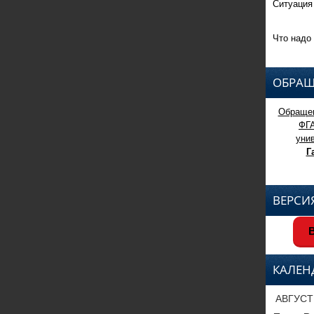
Ситуация
Что надо 
ОБРАЩ
Обращен
ФГ
уни
Г
ВЕРСИ
В
КАЛЕН
АВГУСТ