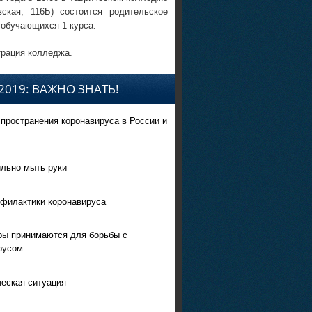
вская, 116Б) состоится родительское
 обучающихся 1 курса.
рация колледжа.
2019: ВАЖНО ЗНАТЬ!
спространения коронавируса в России и
ильно мыть руки
филактики коронавируса
ры принимаются для борьбы с
русом
еская ситуация