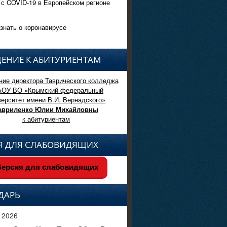
 с COVID-19 в Европейском регионе
знать о коронавирусе
ЕНИЕ К АБИТУРИЕНТАМ
ие директора Таврического колледжа
АОУ ВО «Крымский федеральный
верситет имени В.И. Вернадского»
авриленко Юлии Михайловны
к абитуриентам
Я ДЛЯ СЛАБОВИДЯЩИХ
ерсия для слабовидящих
ДАРЬ
 2026