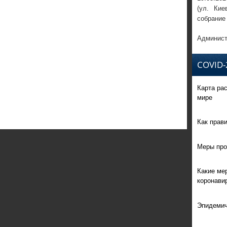
(ул. Кие
собрание
Админист
COVID-
Карта ра
мире
Как прав
Меры про
Какие ме
коронави
Эпидемич