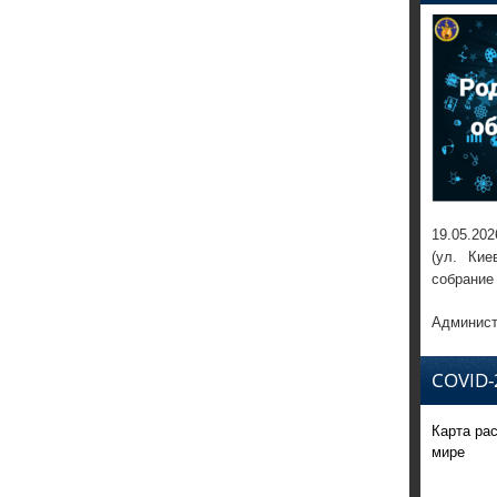
19.05.202
(ул. Кие
собрание
Админист
COVID-
Карта ра
мире