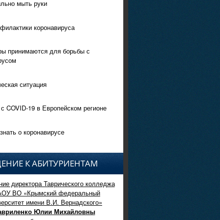
ильно мыть руки
филактики коронавируса
ры принимаются для борьбы с
русом
еская ситуация
 с COVID-19 в Европейском регионе
знать о коронавирусе
ЕНИЕ К АБИТУРИЕНТАМ
ие директора Таврического колледжа
АОУ ВО «Крымский федеральный
верситет имени В.И. Вернадского»
авриленко Юлии Михайловны