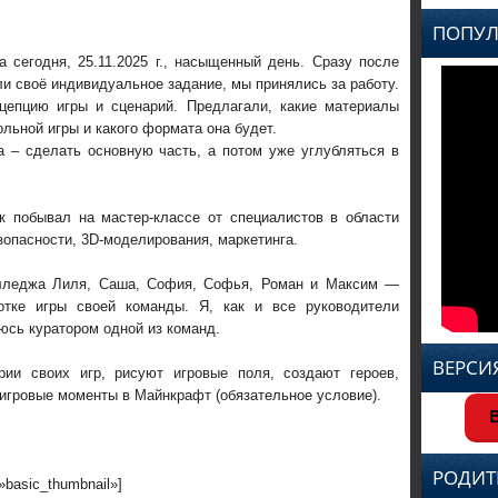
ПОПУЛ
а сегодня, 25.11.2025 г., насыщенный день. Сразу после
ли своё индивидуальное задание, мы принялись за работу.
цепцию игры и сценарий. Предлагали, какие материалы
льной игры и какого формата она будет.
 – сделать основную часть, а потом уже углубляться в
к побывал на мастер-классе от специалистов в области
зопасности, 3D-моделирования, маркетинга.
олледжа Лиля, Саша, София, Софья, Роман и Максим —
отке игры своей команды. Я, как и все руководители
юсь куратором одной из команд.
ВЕРСИ
ии своих игр, рисуют игровые поля, создают героев,
игровые моменты в Майнкрафт (обязательное условие).
В
РОДИТ
=»basic_thumbnail»]