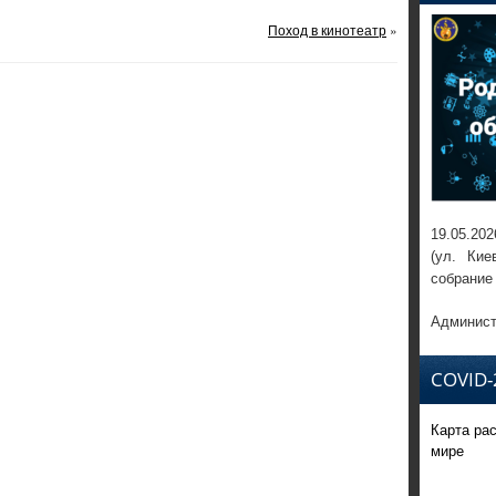
Поход в кинотеатр
»
19.05.202
(ул. Кие
собрание
Админист
COVID-
Карта ра
мире