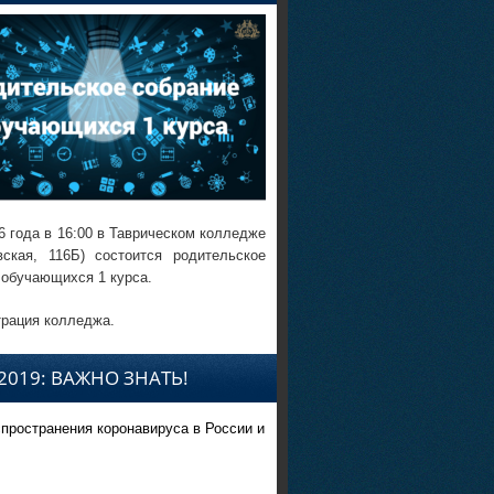
6 года в 16:00 в Таврическом колледже
вская, 116Б) состоится родительское
 обучающихся 1 курса.
рация колледжа.
2019: ВАЖНО ЗНАТЬ!
спространения коронавируса в России и