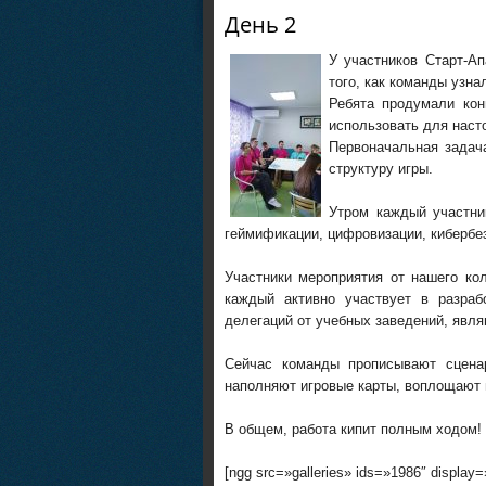
День 2
У участников Старт-Ап
того, как команды узна
Ребята продумали кон
использовать для насто
Первоначальная задача
структуру игры.
Утром каждый участни
геймификации, цифровизации, кибербе
Участники мероприятия от нашего к
каждый активно участвует в разраб
делегаций от учебных заведений, явля
Сейчас команды прописывают сценар
наполняют игровые карты, воплощают 
В общем, работа кипит полным ходом!
[ngg src=»galleries» ids=»1986″ display