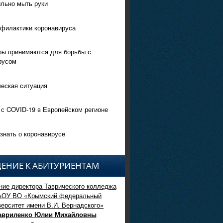
ильно мыть руки
филактики коронавируса
ры принимаются для борьбы с
русом
еская ситуация
 с COVID-19 в Европейском регионе
знать о коронавирусе
ЕНИЕ К АБИТУРИЕНТАМ
ие директора Таврического колледжа
АОУ ВО «Крымский федеральный
верситет имени В.И. Вернадского»
авриленко Юлии Михайловны