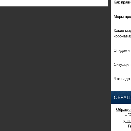
Как прав
Меры про
Какие ме
коронави
Эпидемич
Ситуация
Что надо 
ОБРАЩ
Обращен
ФГ
уни
Г