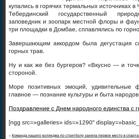
купались в горячих термальных источниках в 
Тебердинский государственный приро
заповедник и зоопарк местной флоры и фау
три площадки в Домбае, сплавлялись по горно
Завершающим аккордом была дегустация сы
горных трав.
Ну и как же без бургеров? «Вкусно — и точ
стороной.
Море позитивных эмоций, удивительные 
главное — познание культуры и быта народов
Поздравление с Днем народного единства с 
[ngg src=»galleries» ids=»1290″ display=»basic
«
Команда нашего колледжа по стритболу заняла первое место в спарт