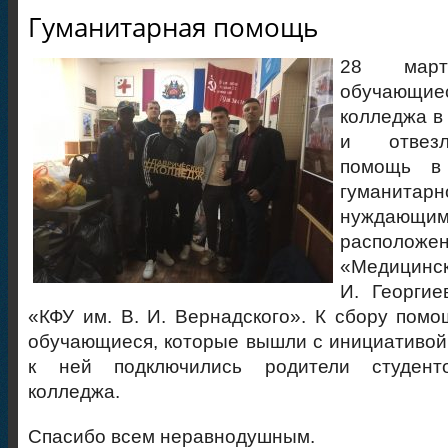
Гуманитарная помощь
28 мар
обучающие
колледжа в
и отвезл
помощь в
гуманит
нуждающ
располож
«Медицинск
И. Георги
«КФУ им. В. И. Вернадского». К сбору пом
обучающиеся, которые вышли с инициативой
к ней подключились родители студенто
колледжа.
Спасибо всем неравнодушным.