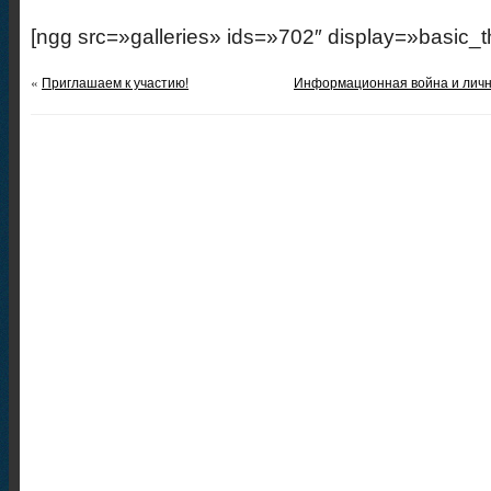
[ngg src=»galleries» ids=»702″ display=»basic_
«
Приглашаем к участию!
Информационная война и личн