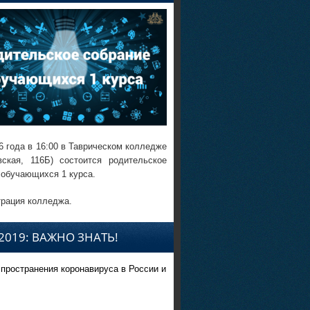
6 года в 16:00 в Таврическом колледже
вская, 116Б) состоится родительское
 обучающихся 1 курса.
рация колледжа.
2019: ВАЖНО ЗНАТЬ!
спространения коронавируса в России и