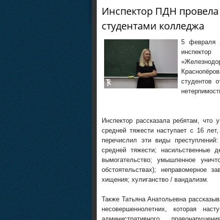
Инспектор ПДН провела
студентами колледжа
5 февраля 
инспект
«Железно
Краснопёров
студентов о
нетерпимост
Инспектор рассказала ребятам, что 
средней тяжести наступает с 16 лет
перечислил эти виды преступлений
средней тяжести; насильственные де
вымогательство; умышленное уничт
обстоятельствах); неправомерное 
хищения; хулиганство / вандализм.
Также Татьяна Анатольевна рассказыв
несовершеннолетних, которая наст
административного правонаруш