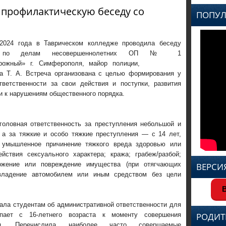
 профилактическую беседу со
ПОПУЛ
2024 года в Таврическом колледже проводила беседу
ор по делам несовершеннолетних ОП № 1
дорожный» г. Симферополя, майор полиции,
а Т. А. Встреча организована с целью формирования у
тветственности за свои действия и поступки, развития
и к нарушениям общественного порядка.
уголовная ответственность за преступления небольшой и
, а за тяжкие и особо тяжкие преступления — с 14 лет,
: умышленное причинение тяжкого вреда здоровью или
йствия сексуального характера; кража; грабеж/разбой;
ожение или повреждение имущества (при отягчающих
ВЕРСИ
завладение автомобилем или иным средством без цели
В
ала студентам об административной ответственности для
упает с 16-летнего возраста к моменту совершения
РОДИТ
ения. Перечислила наиболее часто совершаемые