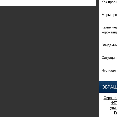
Как прав
Меры про
Какие ме
коронави
Эпидемич
Ситуация
Что надо 
ОБРАЩ
Обращен
ФГ
уни
Г