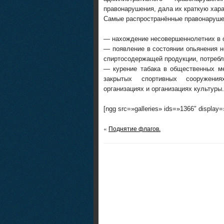
правонарушения, дала их краткую хара
Самые распространённые правонаруше
— нахождение несовершеннолетних в о
— появление в состоянии опьянения н
спиртосодержащей продукции, потребл
— курение табака в общественных ме
закрытых спортивных сооружениях
организациях и организациях культуры.
[ngg src=»galleries» ids=»1366″ display
«
Поднятие флагов.