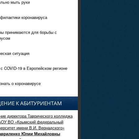
ильно мыть руки
филактики коронавируса
ры принимаются для борьбы с
русом
еская ситуация
 с COVID-19 в Европейском регионе
знать о коронавирусе
ЕНИЕ К АБИТУРИЕНТАМ
ие директора Таврического колледжа
АОУ ВО «Крымский федеральный
верситет имени В.И. Вернадского»
авриленко Юлии Михайловны