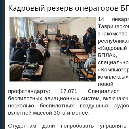
Кадровый резерв операторов Б
14 янва
Таврическо
знакомств
республик
«Кадровый 
БПЛА»,
специаль
«Компьют
комплекс
новой 
профстандарту: 17.071 Специалист 
беспилотных авиационных систем, включающ
несколько беспилотных воздушных судо
взлетной массой 30 кг и менее.
Студентам дали попробовать управлять