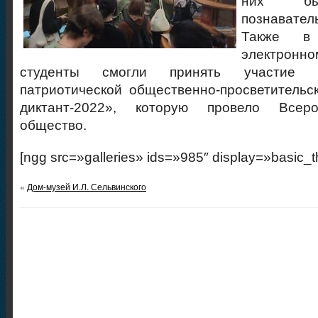
них бы
познавате
Также в
электронн
студенты смогли принять участие 
патриотической общественно-просветительс
диктант-2022», которую провело Всеро
общество.
[ngg src=»galleries» ids=»985″ display=»basic_
«
Дом-музей И.Л. Сельвинского