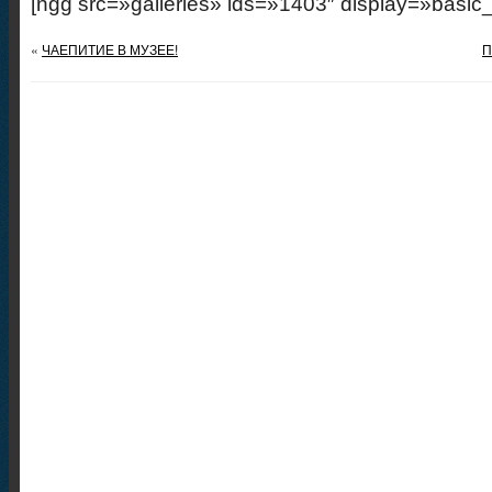
[ngg src=»galleries» ids=»1403″ display=»basic
«
ЧАЕПИТИЕ В МУЗЕЕ!
П