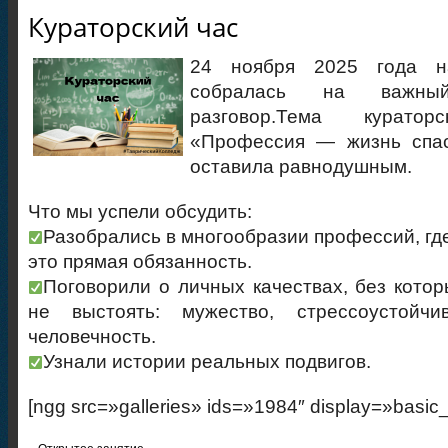
Кураторский час
24 ноября 2025 года н
собралась на важн
разговор.Тема курат
«Профессия — жизнь спа
оставила равнодушным.
Что мы успели обсудить:
Разобрались в многообразии профессий, гд
это прямая обязанность.
Поговорили о личных качествах, без котор
не выстоять: мужество, стрессоустойчи
человечность.
Узнали истории реальных подвигов.
[ngg src=»galleries» ids=»1984″ display=»basic
«
Открытое занятие