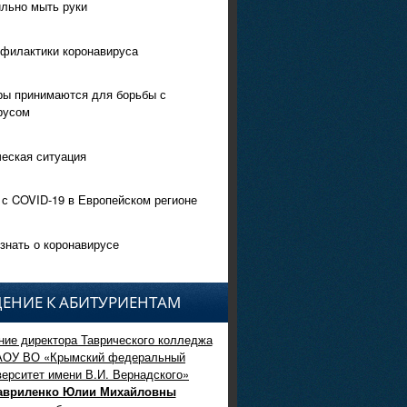
ильно мыть руки
филактики коронавируса
ры принимаются для борьбы с
русом
еская ситуация
 с COVID-19 в Европейском регионе
знать о коронавирусе
ЕНИЕ К АБИТУРИЕНТАМ
ие директора Таврического колледжа
АОУ ВО «Крымский федеральный
верситет имени В.И. Вернадского»
авриленко Юлии Михайловны