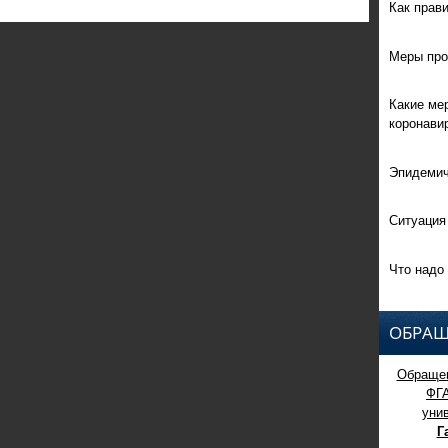
Как прав
Меры про
Какие ме
коронави
Эпидемич
Ситуация
Что надо 
ОБРАЩ
Обращен
ФГ
уни
Г