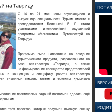
уй на Тавриду
ПОПУЛ
С 14 по 21 мая наши обучающиеся и
выпускница специальности Туризм вместе с
преподавателем Беленькой Е. Р. стали
участниками интереснейшей обучающей
программы «Меганомика. Путешествуй на
Тавриду».
Программа была направлена на создание
туристического продукта, разработанного на
базе арт-кластера «Таврида», а также
на формирование сообщества представителей
нных в концепцию и специфику работы арт-кластера
ь его ключевые смыслы гостям и жителям Крымского
ВЕРСИ
В
 выполнение практических заданий позволили сделать ещё
вершинам.
РОДИТ
отке трёх проектов, которые получили высокую оценку