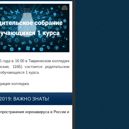
6 года в 16:00 в Таврическом колледже
вская, 116Б) состоится родительское
 обучающихся 1 курса.
рация колледжа.
2019: ВАЖНО ЗНАТЬ!
спространения коронавируса в России и