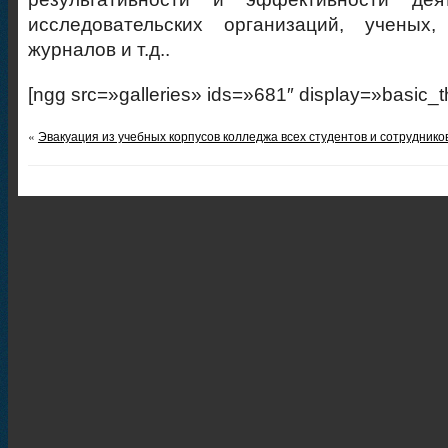
исследовательских организаций, ученых
журналов и т.д..
[ngg src=»galleries» ids=»681″ display=»basic_
«
Эвакуация из учебных корпусов колледжа всех студентов и сотруднико