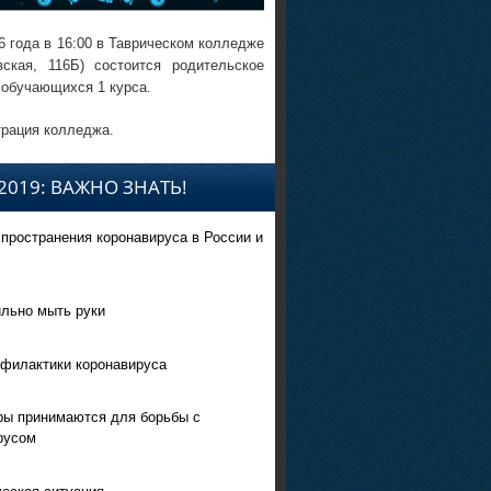
6 года в 16:00 в Таврическом колледже
вская, 116Б) состоится родительское
 обучающихся 1 курса.
рация колледжа.
2019: ВАЖНО ЗНАТЬ!
спространения коронавируса в России и
ильно мыть руки
филактики коронавируса
ры принимаются для борьбы с
русом
еская ситуация