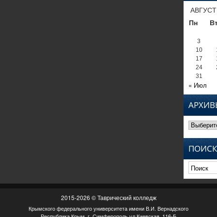
АВГУСТ
Пн
В
3
10
17
24
31
« Июл
АРХИВ
Архивы
ПОИСК
2015-2026 © Таврический колледж
Крымского федерального университета имени В.И. Вернадского
Республика Крым, г. Симферополь ул.Киевская, 116-Б