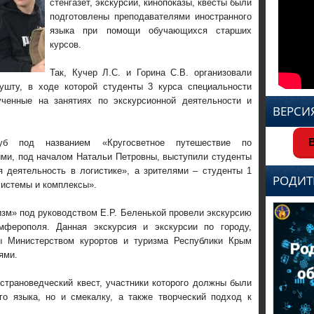
стенгазет, экскурсии, кинопоказы, квесты были
подготовлены преподавателями иностранного
языка при помощи обучающихся старших
курсов.
Так, Кучер Л.С. и Горина С.В. организовали
ушту, в ходе которой студенты 3 курса специальности
ученные на занятиях по экскурсионной деятельности и
ВЕРСИ
В
уб под названием «Кругосветное путешествие по
ими, под началом Натальи Петровны, выступили студенты
я деятельность в логистике», а зрителями – студенты 1
РОДИТ
системы и комплексы».
изм» под руководством Е.Р. Беленькой провели экскурсию
мферополя. Данная экскурсия и экскурсии по городу,
ы Министерством курортов и туризма Республики Крым
ями.
острановедческий квест, участники которого должны были
ого языка, но и смекалку, а также творческий подход к