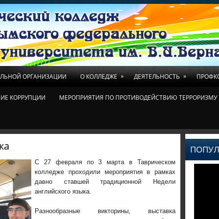
»
»
ЕЛЬНОЙ ОРГАНИЗАЦИИ
О КОЛЛЕДЖЕ
ДЕЯТЕЛЬНОСТЬ
ПРОФК
ИЕ КОРРУПЦИИ
МЕРОПРИЯТИЯ ПО ПРОТИВОДЕЙСТВИЮ ТЕРРОРИЗМУ 
ка
ПОПУЛ
С 27 февраля по 3 марта в Таврическом
колледже проходили мероприятия в рамках
давно ставшей традиционной Недели
английского языка.
Разнообразные викторины, выставка