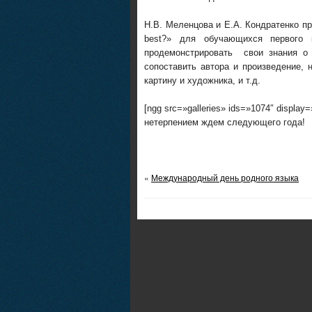
Н.В. Меленцова и Е.А. Кондратенко пр
best?» для обучающихся первого
продемонстрировать свои знания о 
сопоставить автора и произведение,
картину и художника, и т.д.
[ngg src=»galleries» ids=»1074″ displa
нетерпением ждем следующего года!
«
Международный день родного языка