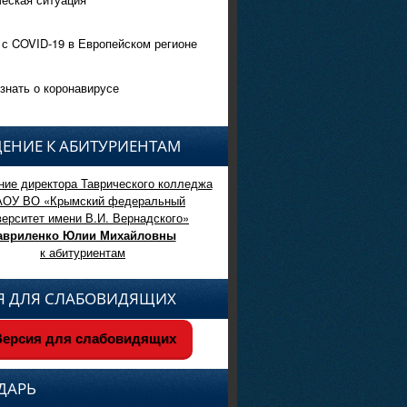
 с COVID-19 в Европейском регионе
знать о коронавирусе
ЕНИЕ К АБИТУРИЕНТАМ
ие директора Таврического колледжа
АОУ ВО «Крымский федеральный
верситет имени В.И. Вернадского»
авриленко Юлии Михайловны
к абитуриентам
Я ДЛЯ СЛАБОВИДЯЩИХ
ерсия для слабовидящих
ДАРЬ