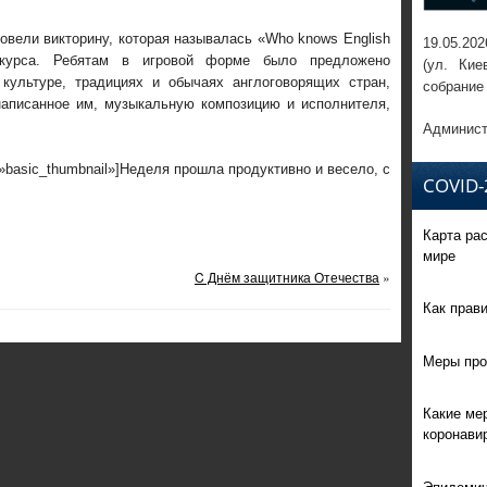
овели викторину, которая называлась «Who knows English
19.05.202
 курса. Ребятам в игровой форме было предложено
(ул. Кие
культуре, традициях и обычаях англоговорящих стран,
собрание
 написанное им, музыкальную композицию и исполнителя,
Админист
y=»basic_thumbnail»]Неделя прошла продуктивно и весело, с
COVID-
Карта ра
мире
C Днём защитника Отечества
»
Как прав
Меры про
Какие ме
коронави
Эпидемич