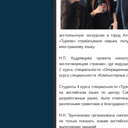
англоязычную экскурсию в город Ал
«Туризм» отрабатывали навыки, пол
иностранному языку.
Н.П. Кудрявцева провела кинокл
англоговорящим странам», где ведущ
2 курса специальности «Операционна
курса специальности «Компьютерные 
Студенты 4 курса специальности «Тур
на английском языке по центру Си
разработанные ранее, были отмечен
различными грамотами и благодарност
Н.Н. Трунченкова организовала лингв
не только показать знание английск
выполнению заданий.