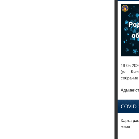
19.05.202
(ул. Кие
собрание
Админист
COVID-
Карта ра
мире