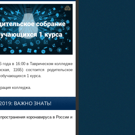
6 года в 16:00 в Таврическом колледже
вская, 116Б) состоится родительское
 обучающихся 1 курса.
рация колледжа.
2019: ВАЖНО ЗНАТЬ!
спространения коронавируса в России и