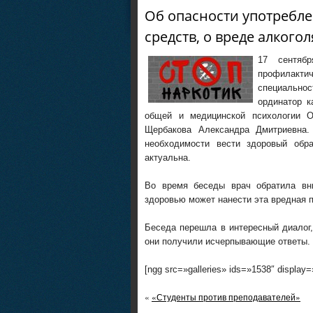
Об опасности употребле
средств, о вреде алкого
17 сентяб
профилакт
специально
ординатор к
общей и медицинской психологии О
Щербакова Александра Дмитриевна.
необходимости вести здоровый обр
актуальна.
Во время беседы врач обратила вни
здоровью может нанести эта вредная 
Беседа перешла в интересный диалог,
они получили исчерпывающие ответы.
[ngg src=»galleries» ids=»1538″ display
«
«Студенты против преподавателей»