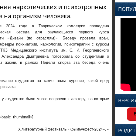
ния наркотических и психотропных
ПОПУЛ
ля на организм человека.
ря 2024 года в Таврическом колледже проведена
ическая беседа для обучающихся первого курса
сти «Дизайн (по отраслям)». Беседу провела врач,
афедры психиатрии, наркологии, психотерапии с курсом
ТКЗ Медицинского института им. С. И. Георгиевского
 Александра Дмитриевна поговорила со студентами о
аз жизни, в рамках Недели спорта эта беседа очень
мание студентов на такие темы: курение, какой вред
привычка.
 у студентов было много вопросов к лектору, на которые
ВЕРСИ
В
=»basic_thumbnail»]
X литературный фестиваль «Крымбукфест-2024».
»
РОДИТ