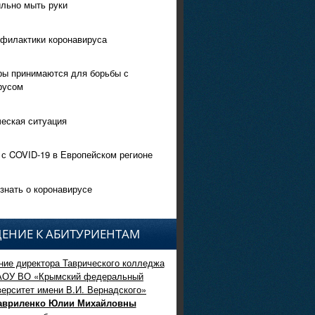
ильно мыть руки
филактики коронавируса
ры принимаются для борьбы с
русом
еская ситуация
 с COVID-19 в Европейском регионе
знать о коронавирусе
ЕНИЕ К АБИТУРИЕНТАМ
ие директора Таврического колледжа
АОУ ВО «Крымский федеральный
верситет имени В.И. Вернадского»
авриленко Юлии Михайловны