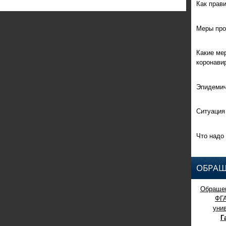
Как прав
Меры про
Какие ме
коронави
Эпидемич
Ситуация
Что надо 
ОБРАЩ
Обращен
ФГ
уни
Г