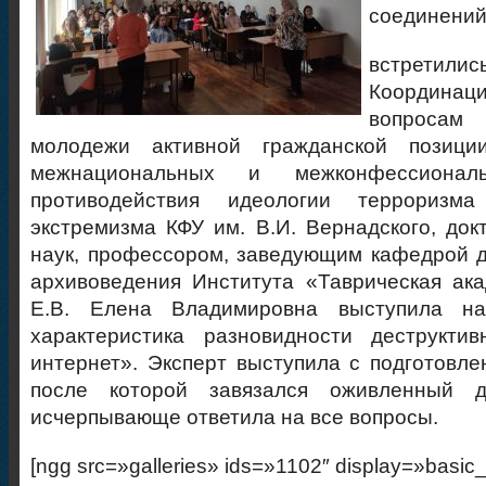
соединени
встретил
Координац
вопросам
молодежи активной гражданской позиции
межнациональных и межконфессиональ
противодействия идеологии терроризм
экстремизма КФУ им. В.И. Вернадского, док
наук, профессором, заведующим кафедрой 
архивоведения Института «Таврическая ак
Е.В. Елена Владимировна выступила н
характеристика разновидности деструкти
интернет». Эксперт выступила с подготовле
после которой завязался оживленный д
исчерпывающе ответила на все вопросы.
[ngg src=»galleries» ids=»1102″ display=»basic