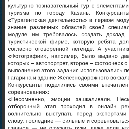
культурно-познавательный тур с элементами
туризма по городу Казань. Конкурсант
«Турагентская деятельность» в первом мод
знание различных областей своей специал
модуле им требовалось создать доклад 
туристической фирме, которую ребята до
согласно оговоренной легенде. А участни
«Фотографии», например, было выдано два
которых – автопортрет, второе – фотоочерк о
выполнения этого задания использовались п
Гагарина и здание Железнодорожного вокзал
Конкурсанты поделились своими впечатлен
соревнованиях:
«Несомненно, эмоции зашкаливали. Нес
отборочный этап проходил в онлайн ре
волнительно выступать перед экспертами
слову, последние — сильные и соревноваться
главное — не опускать руки, даже если что