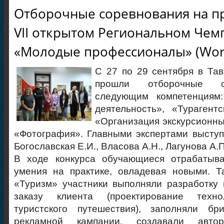
Отборочные соревнования на пр
VII открытом Региональном Чем
«Молодые профессионалы» (World
С 27 по 29 сентября в Та
прошли отборочные с
следующим компетенциям:
деятельность», «Турагентс
«Организация экскурсионны
«Фотография». Главными экспертами выступи
Богославская Е.И., Власова А.Н., Лагунова А.П
В ходе конкурса обучающиеся отрабатыв
умения на практике, овладевая новыми. Т
«Туризм» участники выполняли разработку
заказу клиента (проектирование техно
туристского путешествия), заполняли б
рекламной кампании, создавали автор