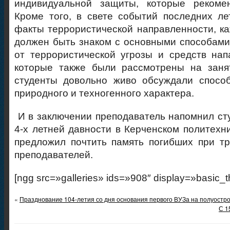
индивидуальной защиты, которые реком
Кроме того, в свете событий последних лет
факты террористической направленности, 
должен быть знаком с основными способам
от террористической угрозы и средств нап
которые также были рассмотрены на заня
студенты довольно живо обсуждали спос
природного и техногенного характера.
И в заключении преподаватель напомнил ст
4-х летней давности в Керченском политехн
предложил почтить память погибших при т
преподавателей.
[ngg src=»galleries» ids=»908″ display=»basic_
«
Празднование 104-летия со дня основания первого ВУЗа на полуостр
С 1