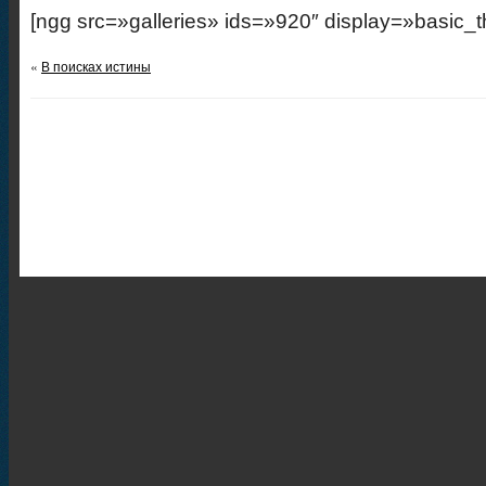
[ngg src=»galleries» ids=»920″ display=»basic_
«
В поисках истины