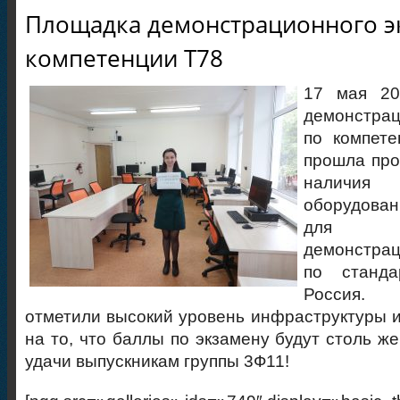
Площадка демонстрационного э
компетенции Т78
17 мая 20
демонстра
по компет
прошла про
наличи
оборудован
для п
демонстра
по станда
Россия.
отметили высокий уровень инфраструктуры 
на то, что баллы по экзамену будут столь ж
удачи выпускникам группы 3Ф11!