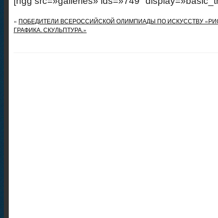
[ngg src=»galleries» ids=»749″ display=»basic_
«
ПОБЕДИТЕЛИ ВСЕРОССИЙСКОЙ ОЛИМПИАДЫ ПО ИСКУССТВУ «РИ
ГРАФИКА. СКУЛЬПТУРА.»