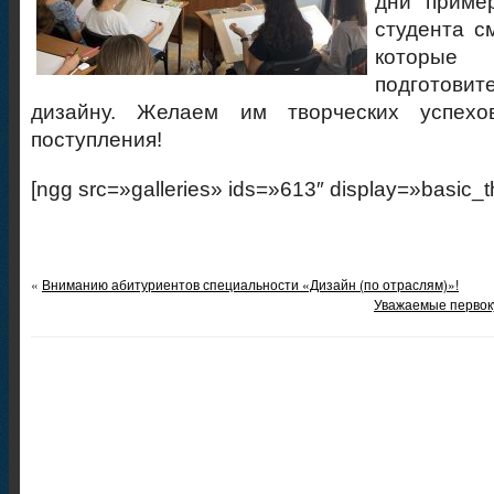
дни приме
студента с
которы
подготови
дизайну. Желаем им творческих успехо
поступления!
[ngg src=»galleries» ids=»613″ display=»basic_
«
Вниманию абитуриентов специальности «Дизайн (по отраслям)»!
Уважаемые первоку