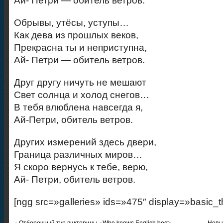
Ай- Петри — обитель ветров.
Обрывы, утёсы, уступы…
Как дева из прошлых веков,
Прекрасна ты и неприступна,
Ай- Петри — обитель ветров.
Друг другу ничуть не мешают
Свет солнца и холод снегов…
В тебя влюблена навсегда я,
Ай-Петри, обитель ветров.
Других измерений здесь двери,
Граница различных миров…
Я скоро вернусь к тебе, верю,
Ай- Петри, обитель ветров.
[ngg src=»galleries» ids=»475″ display=»basic_
«
Отборочный тур викторины «Who knows English best»
Новы