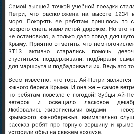
Самой высшей точкой учебной поездки стал
Петри, что расположена на высоте 1234 
моря. Покорять ее ребятам пришлось по с
мокрого снега извилистой дорожке. Но это н
не остановило, а только дало повод для шуто
Крыму. Приятно отметить, что немногочисл
3Т13 активно старались помочь девоч
спуститься, поддерживали, подбирали сам
для маршрута и подбадривали их. Ведь это то
Всем известно, что гора Ай-Петри является 
южного берега Крыма. И она же – самое ветр
но ребятам повезло с погодой! Зубцы Ай-Пе
ветерок и освещало ласковое декабр
Любовались живописными видами — невер
крымского южнобережья, внимательно слуш
рассказ ребят про горную вершину и крымс
устроили обед на свежем воздухе.