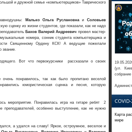
большой и дружной семье «компьютерщиков» Таврического
 равнодушны:
Малько Ольга Руслановна
и
Соловьев
ую сценку из жизни студентов, где показали, как не надо
Преподаватель
Бахов Валерий Андреевич
провел мастер-
 музыкальные номера, сонник студента компьютерщика и
рности Священному Ордену КСК! А ведущие пожелали
о звание.
ходящего. Вот что первокурсники рассказали о своих
19.05.202
(ул. Кие
собрание
е очень понравилось, так как было пропитано веселой
нравились юмористическая сценка и песня, которую
Админист
COVID-
ось мероприятие. Понравилась игра на гитаре ребят 2
ие преподавателей, особенно выступление, как не нужно
Карта ра
мире
дался, а удался на славу! Яркое, остроумное, веселое и
о
Ольге Руслановне
,
Валерию Ивановичу
и
Валерию