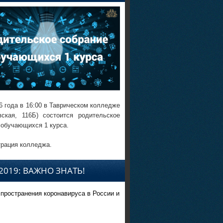
6 года в 16:00 в Таврическом колледже
вская, 116Б) состоится родительское
 обучающихся 1 курса.
рация колледжа.
2019: ВАЖНО ЗНАТЬ!
спространения коронавируса в России и