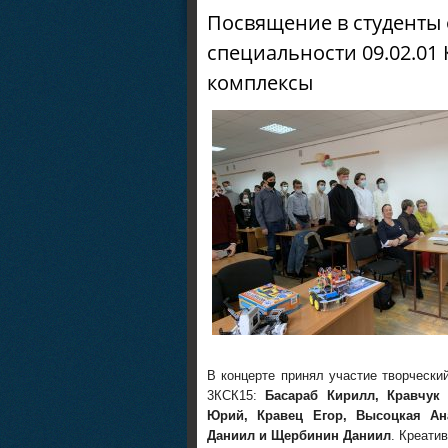
Посвящение в студенты 
специальности 09.02.0
комплексы
В концерте принял участие творчески
3КСК15:
Басараб Кирилл, Кравчук
Юрий, Кравец Егор, Высоцкая Ана
Даниил и Щербинин Даниил
. Креати