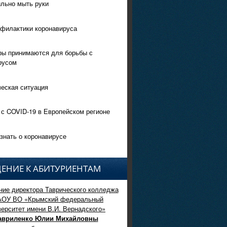
ильно мыть руки
филактики коронавируса
ры принимаются для борьбы с
русом
еская ситуация
 с COVID-19 в Европейском регионе
знать о коронавирусе
ЕНИЕ К АБИТУРИЕНТАМ
ие директора Таврического колледжа
АОУ ВО «Крымский федеральный
верситет имени В.И. Вернадского»
авриленко Юлии Михайловны