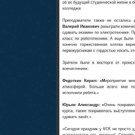
об их будущей студенческой жизни в 
колледжа.
Преподаватели также не остались
Валерий Иванович
разыграли комическ
сдавать экзамен по электротехнике. 
класс по робототехнике. А еще были
конечно торжественная клятва ве
первокурсникам с гордостью носить эт
Зрители были в восторге от проис
впечатлениях.
Федоткин Кирил: «М
ероприятие мн
атмосферой. Больше всего мне по
исполнили ребята.»
Юрьев Александр: «
Очень понравил
курса, также понравилось выступлен
сдавать зачёт.»
«Сегодня праздник у КСК не просто у
интеллектуальное зрелище! Спасиб