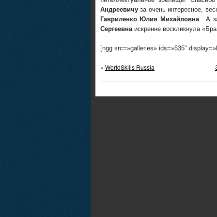
Андреевичу
за очень интересное, вес
Гавриленко Юлия Михайловна
. А з
Сергеевна
искренне воскликнула «Брав
[ngg src=»galleries» ids=»535″ display=
«
WorldSkills Russia