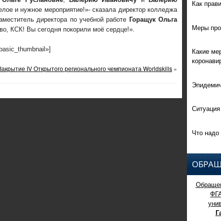
Как прав
елое и нужное мероприятие!»- сказала директор колледжа
аместитель директора по учебной работе
Горащук Ольга
Меры про
о, КСК! Вы сегодня покорили моё сердце!».
»basic_thumbnail»]
Какие ме
коронави
Закрытие IV Открытого регионального чемпионата Worldskills
»
Эпидемич
Ситуация
Что надо 
ОБРАЩ
Обращен
ФГ
уни
Г