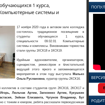
обучающихся 1 курса,
ПОПУЛ
1 Компьютерные системы и
17 ноября 2020 года в актовом зале колледжа
состоялось традиционное посвящение в
студенты обучающихся 1 курса,
специальности 09.02.01 Компьютерные
системы и комплексы. Виновниками торжества
стали группы 1КСК18 и 1КСК19.
Идейным вдохновителем, организатором,
сценаристом, режиссёром и блистательной
ведущей этого яркого и запоминающегося
мероприятия в этом году выступила
Малько
ВЕРСИ
Ольга Руслановна
, куратор группы 2КСК16.
В
й коллектив в составе студентов групп 2КСК16, 2КСК17 и
 Игорь, Люльчак Артем, Загноенко Артем, Кукушкин
стасия, Зейкан Елизавета, Чугунов Владимир, Бут
РОДИТ
вно с тонким и юмором, ребята рассказали первокурсникам