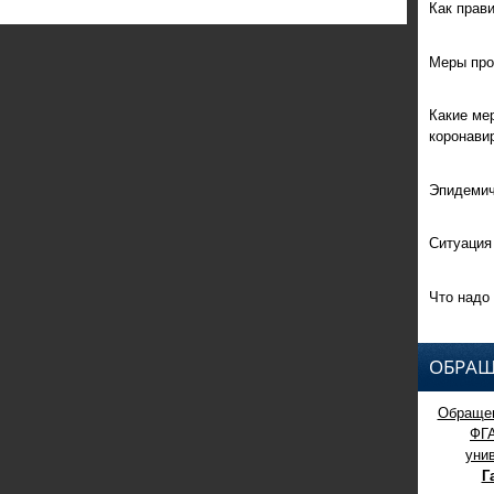
Как прав
Меры про
Какие ме
коронави
Эпидемич
Ситуация
Что надо 
ОБРАЩ
Обращен
ФГ
уни
Г