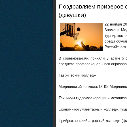
Поздравляем призеров 
(девушки)
22 ноября 2
Знамени Мед
турнир комп
среди обуча
Российского
В соревнованиях приняли участие 5 
среднего профессионального образова
Таврический колледж;
Медицинский колледж ОТКЗ Медицинско
Техникум гидромелиорации и механизац
Экономико-гуманитарный колледж Гума
Прибрежненский аграрный колледж (фи