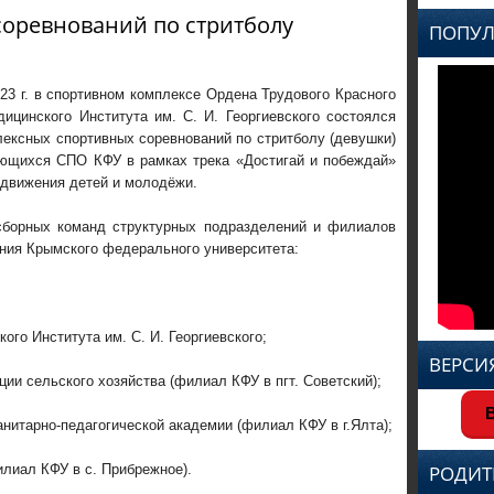
соревнований по стритболу
ПОПУЛ
023 г. в спортивном комплексе Ордена Трудового Красного
ицинского Института им. С. И. Георгиевского состоялся
лексных спортивных соревнований по стритболу (девушки)
ющихся СПО КФУ в рамках трека «Достигай и побеждай»
 движения детей и молодёжи.
сборных команд структурных подразделений и филиалов
ния Крымского федерального университета:
го Института им. С. И. Георгиевского;
ВЕРСИ
ии сельского хозяйства (филиал КФУ в пгт. Советский);
В
нитарно-педагогической академии (филиал КФУ в г.Ялта);
лиал КФУ в с. Прибрежное).
РОДИТ