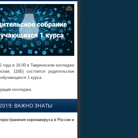
6 года в 16:00 в Таврическом колледже
вская, 116Б) состоится родительское
 обучающихся 1 курса.
рация колледжа.
2019: ВАЖНО ЗНАТЬ!
спространения коронавируса в России и