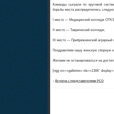
Команды сыграли по круговой систем
борьбы места распределились следую
I место — Медицинский колледж ОТКЗ М
II место — Таврический колледж;
III место — Прибрежненский аграрный
Поздравляем нашу женскую сборную к
Желаем не останавливаться на достигн
[ngg src=»galleries» ids=»1306″ display
«
Встреча с представителями РСО