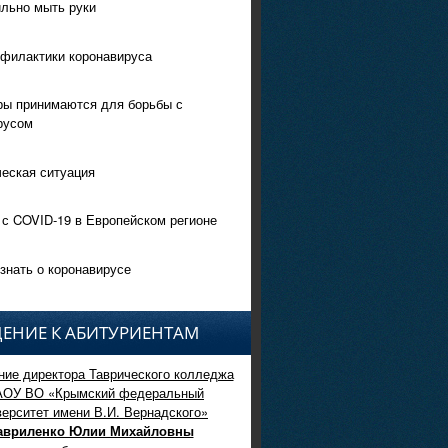
ильно мыть руки
филактики коронавируса
ры принимаются для борьбы с
русом
еская ситуация
 с COVID-19 в Европейском регионе
знать о коронавирусе
ЕНИЕ К АБИТУРИЕНТАМ
ие директора Таврического колледжа
АОУ ВО «Крымский федеральный
верситет имени В.И. Вернадского»
авриленко Юлии Михайловны