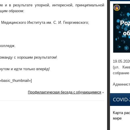
е и в результате упорной, интересной, принципиальной
щим образом:
едицинского Института им. С. И. Георгиевского;
 колледж.
оманду с хорошим результатом!
19.05.202
(ул. Кие
утом и идти только вперёд!
собрание
=»basic_thumbnail»]
Админист
Профилактическая беседа с обучающимися
»
COVID-
Карта ра
мире