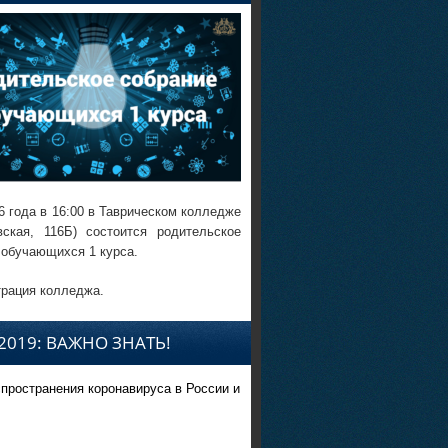
6 года в 16:00 в Таврическом колледже
вская, 116Б) состоится родительское
 обучающихся 1 курса.
рация колледжа.
2019: ВАЖНО ЗНАТЬ!
спространения коронавируса в России и