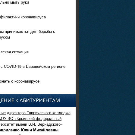
ильно мыть руки
филактики коронавируса
ры принимаются для борьбы с
русом
еская ситуация
 с COVID-19 в Европейском регионе
знать о коронавирусе
ЕНИЕ К АБИТУРИЕНТАМ
ие директора Таврического колледжа
АОУ ВО «Крымский федеральный
верситет имени В.И. Вернадского»
авриленко Юлии Михайловны