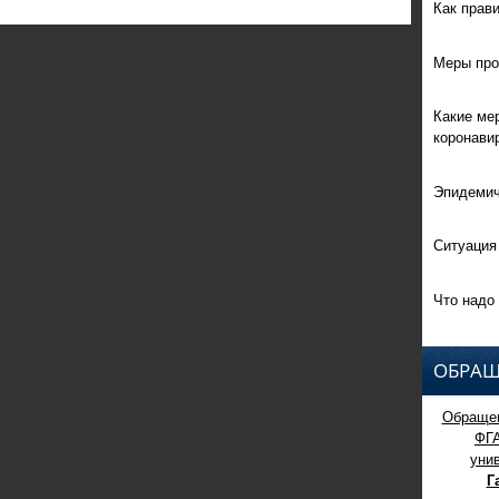
Как прав
Меры про
Какие ме
коронави
Эпидемич
Ситуация
Что надо 
ОБРАЩ
Обращен
ФГ
уни
Г