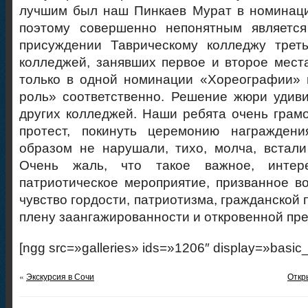
лучшим был наш Пинкаев Мурат в номинаци
поэтому совершенно непонятным являетс
присуждении Таврическому колледжу треть
колледжей, занявших первое и второе мест
только в одной номинации «Хореографии» 
роль» соответственно. Решение жюри удив
других колледжей. Наши ребята очень грам
протест, покинуть церемонию награжден
образом не нарушали, тихо, молча, встал
Очень жаль, что такое важное, интере
патриотическое мероприятие, призванное в
чувство гордости, патриотизма, гражданской 
плену заангажированности и откровенной пре
[ngg src=»galleries» ids=»1206″ display=»basic
«
Экскурсия в Сочи
Откр