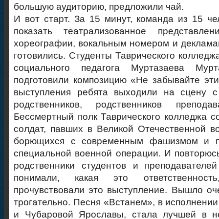
большую аудиторию, предложили чай.
И вот старт. За 15 минут, команда из 15 ч
показать театрализованное представле
хореографии, вокальным номером и деклама
готовились. Студенты Таврического колледжа
социального педагога Муртазаева Мурта
подготовили композицию «Не забывайте эт
выступления ребята выходили на сцену с
родственников, родственников преподав
Бессмертный полк Таврического колледжа со
солдат, павших в Великой Отечественной во
борющихся с современным фашизмом и п
специальной военной операции. И повторюсь
родственники студентов и преподавателей
понимали, какая это ответственност
прочувствовали это выступление. Вышло оч
трогательно. Песня «Встанем», в исполнени
и Чубаровой Ярославы, стала лучшей в н