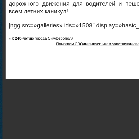
дорожного движения для водителей и пеше
всем летних каникул!
[ngg src=»galleries» ids=»1508″ display=»basic
«
К 240-летию города Симферополя
Помогаем СВОим выпускникам-участникам сп