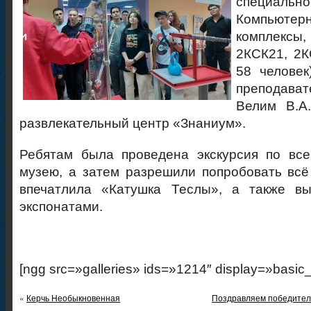
специаль
Компьюте
комплексы
2КСК21, 2К
58 человек
преподават
Велим В.А.
развлекательный центр «Знаниум».
Ребятам была проведена экскурсия по все
музею, а затем разрешили попробовать всё
впечатлила «Катушка Теслы», а также в
экспонатами.
[ngg src=»galleries» ids=»1214″ display=»basic
«
Керчь Необыкновенная
Поздравляем победителе