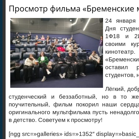
Просмотр фильма «Бременские 
24 января 
Дня студен
1Ф18 и 2
своими ку
кинотеатр
«Бременск
оставил 
студентов, 
Лёгкий, до
студенческий и беззаботный, но в то ж
поучительный, фильм покорил наши сердца
оригинального мультфильма пусть ненадолго,
в детство. Советуем к просмотру!
[ngg src=»galleries» ids=»1352″ display=»basic