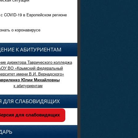
 с COVID-19 в Европейском регионе
знать о коронавирусе
ЕНИЕ К АБИТУРИЕНТАМ
ие директора Таврического колледжа
АОУ ВО «Крымский федеральный
верситет имени В.И. Вернадского»
авриленко Юлии Михайловны
к абитуриентам
Я ДЛЯ СЛАБОВИДЯЩИХ
ерсия для слабовидящих
ДАРЬ