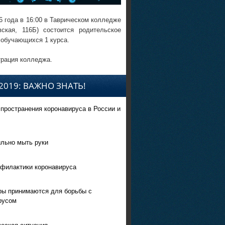
6 года в 16:00 в Таврическом колледже
вская, 116Б) состоится родительское
 обучающихся 1 курса.
рация колледжа.
2019: ВАЖНО ЗНАТЬ!
спространения коронавируса в России и
ильно мыть руки
филактики коронавируса
ры принимаются для борьбы с
русом
еская ситуация