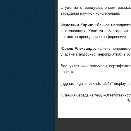
Студенты с воодушевлением расска
заседании научной конференции.
Федоткин Кирил:
«Данное мероприяти
выступающих. Хочется поблагодарить
возможно проведение конференции»
Юрьев Александр: «
Очень понравило
участие в подобных мероприятиях в б
Все участники получили сертифика
проекта.
[ngg src=»galleries» ids=»542″ display=
«
Лекция-беседа на тему «Ответственно
Ре