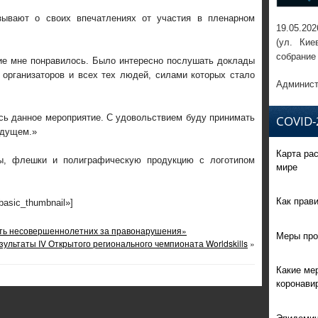
зывают о своих впечатлениях от участия в пленарном
19.05.202
(ул. Кие
собрание
е мне понравилось. Было интересно послушать доклады
 организаторов и всех тех людей, силами которых стало
Админист
сь данное мероприятие. С удовольствием буду принимать
COVID-
удущем.»
Карта ра
ты, флешки и полиграфическую продукцию с логотипом
мире
Как прав
»basic_thumbnail»]
сть несовершеннолетних за правонарушения»
Меры про
зультаты IV Открытого регионального чемпионата Worldskills
»
Какие ме
коронави
Эпидемич