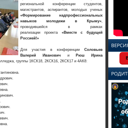
региональной конференции студентов,
магистрантов, аспирантов, молодых ученых
«Формирование надпрофессиональных
навыков молодежи в Крыму»
,
проводившейся в рамках
реализации проекта
«Вместе с будущей
Россией!»
ВЕРСИ
Для участия в конференции
Соловьев
Валерий Иванович
и
Рюш Ирина
В
олледжа, группы 1КСК18, 2КСК16, 2КСК17 и 4АК8:
антиновна.
РОДИТ
дрович.
евич.
евна.
динович.
.
рович.
ич.
евич.
овна.