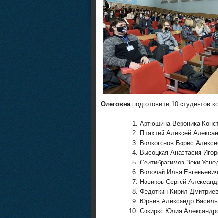
Олеговна
подготовили 10 студентов к
Артюшина Вероника Конст
Плахтий Алексей Алексан
Волкогонов Борис Алексе
Высоцкая Анастасия Игор
Сеитибрагимов Зеки Усне
Волочай Илья Евгеньевич
Новиков Сергей Александ
Федоткин Кирил Дмитриев
Юрьев Александр Василь
Сокирко Юлия Александр