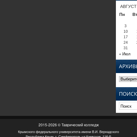
АВГУСТ
Пн
В
3
10
17
24
31
« Июл
АРХИВ
Архивы
ПОИСК
2015-2026 © Таврический колледж
Крымского федерального университета имени В.И. Вернадского
Республика Крым, г. Симферополь ул.Киевская, 116-Б