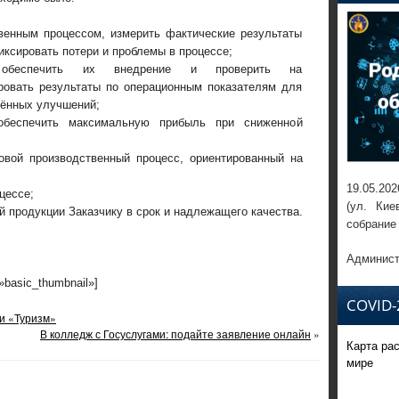
венным процессом, измерить фактические результаты
иксировать потери и проблемы в процессе;
, обеспечить их внедрение и проверить на
ровать результаты по операционным показателям для
ённых улучшений;
 обеспечить максимальную прибыль при сниженной
овой производственный процесс, ориентированный на
19.05.202
цессе;
(ул. Кие
й продукции Заказчику в срок и надлежащего качества.
собрание
Админист
=»basic_thumbnail»]
COVID-
ти «Туризм»
В колледж с Госуслугами: подайте заявление онлайн
»
Карта ра
мире