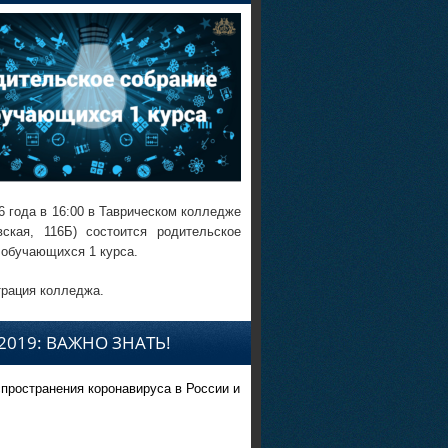
6 года в 16:00 в Таврическом колледже
вская, 116Б) состоится родительское
 обучающихся 1 курса.
рация колледжа.
2019: ВАЖНО ЗНАТЬ!
спространения коронавируса в России и