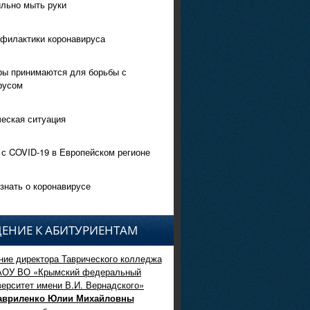
ильно мыть руки
филактики коронавируса
ры принимаются для борьбы с
русом
еская ситуация
 с COVID-19 в Европейском регионе
знать о коронавирусе
ЕНИЕ К АБИТУРИЕНТАМ
ие директора Таврического колледжа
АОУ ВО «Крымский федеральный
верситет имени В.И. Вернадского»
авриленко Юлии Михайловны