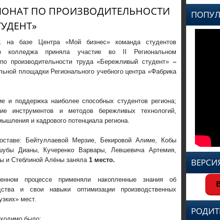
ОНАТ ПО ПРОИЗВОДИТЕЛЬНОСТИ
ПОПУЛ
ТУДЕНТ»
 г. на базе Центра «Мой бизнес» команда студентов
го колледжа приняла участие во II Региональном
 по производительности труда «Бережливый студент»
–
льной площадки Регионального учебного центра «Фабрика
е и поддержка наиболее способных студентов региона;
ие инструментов и методов бережливых технологий,
ышления и кадрового потенциала региона.
оставе: Бейтуллаевой Мерзие, Бекировой Алиме, Кобы
шубы Дианы, Кучеренко Варвары, Левшевича Артемия,
ты и Стеблиной Алёны заняла
1 место.
ВЕРСИ
венном процессе применяли накопленные знания об
В
дства и свои навыки оптимизации производственных
узких» мест.
РОДИТ
бходимо было: