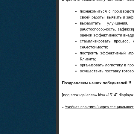
познакомиться с производст
своей работы, выявить и заф
выработать улучшения
работоспособность, зафикси
оценки эффективности внедр
стабилизировать процесс,
себестоимости;
построить эффективный игр
Клиента;
организовать логистику в про
осуществить поставку готово
Поздравляем наших победителей!!!
[ngg src=»galleries» ids=»1514″ display
«
Учебная практика 3 курса специальнос