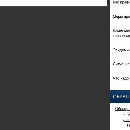
Как прав
Меры про
Какие ме
коронави
Эпидемич
Ситуация
Что надо 
ОБРАЩ
Обращен
ФГ
уни
Г