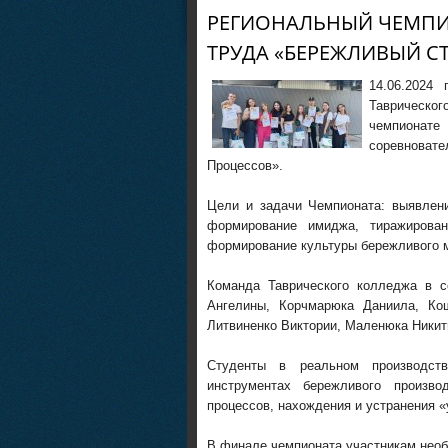
РЕГИОНАЛЬНЫЙ ЧЕМПИ
ТРУДА «БЕРЕЖЛИВЫЙ С
14.06.2024
Таврическо
чемпионате
соревновате
Процессов».
Цели и задачи Чемпионата: выявлени
формирование имиджа, тиражирован
формирование культуры бережливого м
Команда Таврического колледжа в с
Ангелины, Корчмарюка Даниила, Ко
Литвиненко Виктории, Маленюка Ники
Студенты в реальном производст
инструментах бережливого произво
процессов, нахождения и устранения «
В финале чемпионата участникам нео