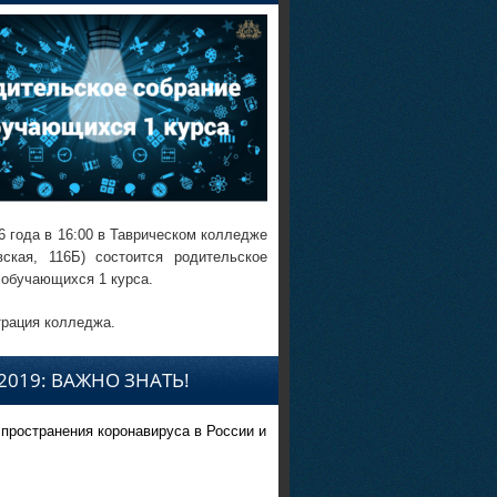
6 года в 16:00 в Таврическом колледже
вская, 116Б) состоится родительское
 обучающихся 1 курса.
рация колледжа.
2019: ВАЖНО ЗНАТЬ!
спространения коронавируса в России и