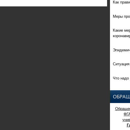
Как прав
Меры про
Какие ме
коронави
Эпидемич
Ситуация
Что надо 
ОБРАЩ
Обращен
ФГ
уни
Г