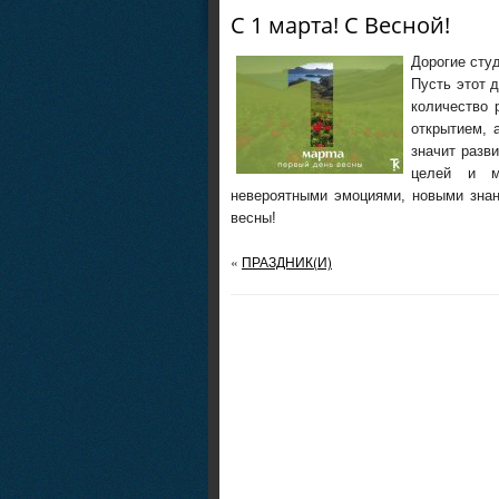
С 1 марта! С Весной!
Дорогие сту
Пусть этот 
количество 
открытием, 
значит разв
целей и м
невероятными эмоциями, новыми знан
весны!
«
ПРАЗДНИК(И)