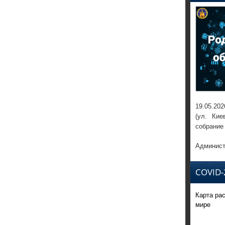
19.05.202
(ул. Кие
собрание
Админист
COVID-
Карта ра
мире