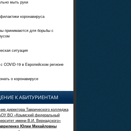
ильно мыть руки
филактики коронавируса
ры принимаются для борьбы с
русом
еская ситуация
 с COVID-19 в Европейском регионе
знать о коронавирусе
ЕНИЕ К АБИТУРИЕНТАМ
ие директора Таврического колледжа
АОУ ВО «Крымский федеральный
верситет имени В.И. Вернадского»
авриленко Юлии Михайловны