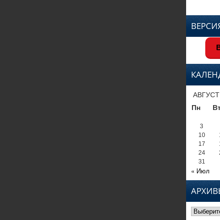
ВЕРСИ
В
КАЛЕН
АВГУСТ
Пн
В
3
10
17
24
31
« Июл
АРХИВ
Архивы