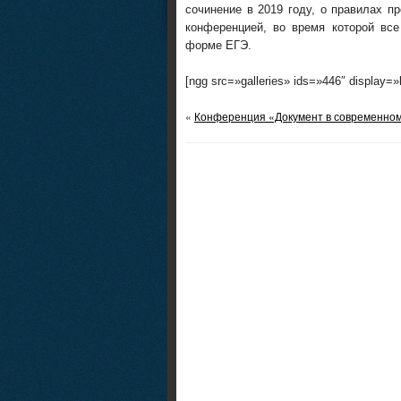
сочинение в 2019 году, о правилах п
конференцией, во время которой вс
форме ЕГЭ.
[ngg src=»galleries» ids=»446″ display=
«
Конференция «Документ в современно