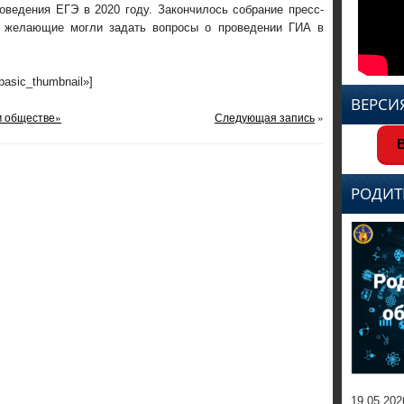
роведения ЕГЭ в 2020 году. Закончилось собрание пресс-
е желающие могли задать вопросы о проведении ГИА в
»basic_thumbnail»]
ВЕРСИ
м обществе»
Следующая запись
»
В
РОДИТ
19.05.202