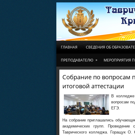
ГЛАВНАЯ
СВЕДЕНИЯ ОБ ОБРАЗОВАТ
»
ПРЕПОДАВАТЕЛЮ
МЕРОПРИЯТИЯ П
Собрание по вопросам п
итоговой аттестации
В колледже
вопросам по
ЕГЭ.
На собрание приглашались обучающие
академических групп. Проведение 
Таврического колледжа. Горащук О. 