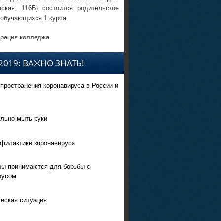
вская, 116Б) состоится родительское
 обучающихся 1 курса.
рация колледжа.
2019: ВАЖНО ЗНАТЬ!
спространения коронавируса в России и
ильно мыть руки
филактики коронавируса
ры принимаются для борьбы с
русом
еская ситуация