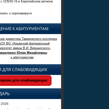
 с COVID-19 в Европейском регионе
знать о коронавирусе
ЕНИЕ К АБИТУРИЕНТАМ
ие директора Таврического колледжа
АОУ ВО «Крымский федеральный
верситет имени В.И. Вернадского»
авриленко Юлии Михайловны
к абитуриентам
Я ДЛЯ СЛАБОВИДЯЩИХ
ерсия для слабовидящих
ДАРЬ
 2026