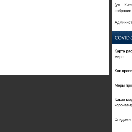
(ул. Кие
собрание
Админист
COVID-
Карта ра
мире
Как прав
Меры про
Какие ме
коронави
Эпидемич