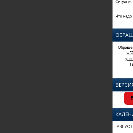
Ситуация
Что надо 
ОБРАЩ
Обращен
ФГ
уни
Г
ВЕРСИ
В
КАЛЕН
АВГУСТ