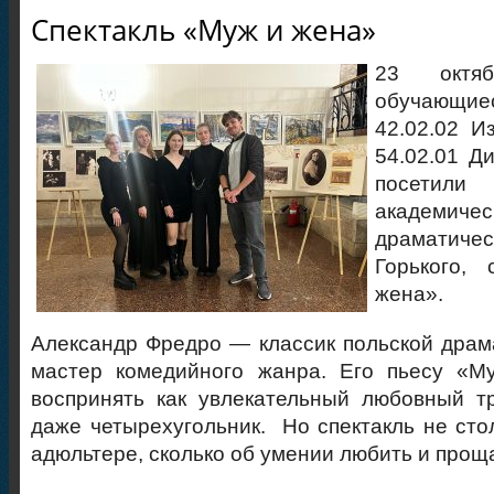
Спектакль «Муж и жена»
23 октя
обучающие
42.02.02 И
54.02.01 Д
посети
академи
драматичес
Горького,
жена».
Александр Фредро — классик польской драм
мастер комедийного жанра. Его пьесу «
воспринять как увлекательный любовный тр
даже четырехугольник. Но спектакль не стол
адюльтере, сколько об умении любить и прощ