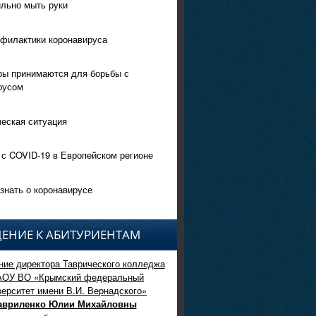
ильно мыть руки
филактики коронавируса
ры принимаются для борьбы с
русом
еская ситуация
 с COVID-19 в Европейском регионе
знать о коронавирусе
ЕНИЕ К АБИТУРИЕНТАМ
ие директора Таврического колледжа
АОУ ВО «Крымский федеральный
верситет имени В.И. Вернадского»
авриленко Юлии Михайловны