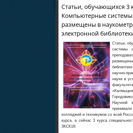
Статьи, обучающихся 3 к
Компьютерные системы 
размещены в наукометр
электронной библиотеки
Статьи, об
системы и
преподава
размещены
библиотек
научно-пр
науки в ус
факультет
«Калмыц
Городовико
Научной э
принимали 
колледжей и техникумов со всей Росс
курса, а сейчас 3 курса специально
3КСК18: