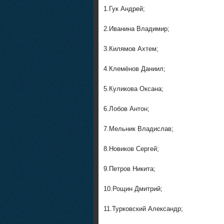
1.Гук Андрей;
2.Иванина Владимир;
3.Килямов Ахтем;
4.Клемёнов Даниил;
5.Куликова Оксана;
6.Лобов Антон;
7.Мельник Владислав;
8.Новиков Сергей;
9.Петров Никита;
10.Рощин Дмитрий;
11.Турковский Александр;