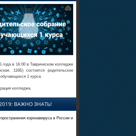
6 года в 16:00 в Таврическом колледже
вская, 116Б) состоится родительское
 обучающихся 1 курса.
рация колледжа.
2019: ВАЖНО ЗНАТЬ!
спространения коронавируса в России и