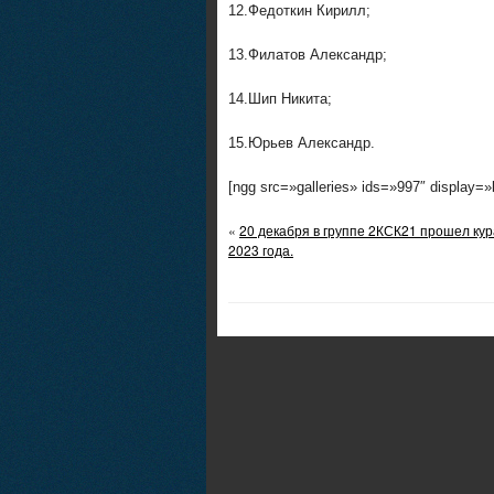
12.Федоткин Кирилл;
13.Филатов Александр;
14.Шип Никита;
15.Юрьев Александр.
[ngg src=»galleries» ids=»997″ display=
«
20 декабря в группе 2КСК21 прошел ку
2023 года.