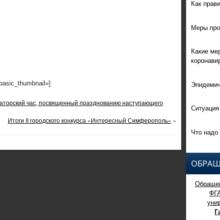
Как прав
Меры про
Какие ме
коронави
Эпидемич
»basic_thumbnail»]
раторский час, посвященный празднованию наступающего
Ситуация
Итоги II городского конкурса «Интересный Симферополь»
»
Что надо 
ОБРАЩ
Обращен
ФГ
уни
Г