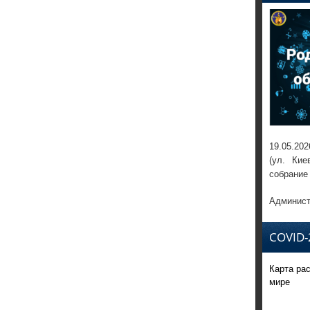
19.05.202
(ул. Кие
собрание
Админист
COVID-
Карта ра
мире