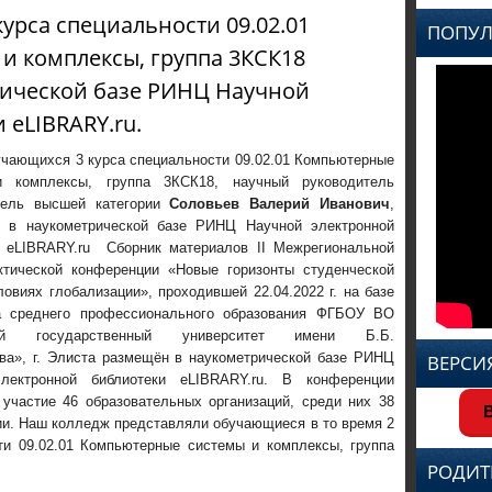
урса специальности 09.02.01
ПОПУЛ
и комплексы, группа 3КСК18
ической базе РИНЦ Научной
 eLIBRARY.ru.
учающихся 3 курса специальности 09.02.01 Компьютерные
 комплексы, группа 3КСК18, научный руководитель
тель высшей категории
Соловьев Валерий Иванович
,
 в наукометрической базе РИНЦ Научной электронной
и eLIBRARY.ru Сборник материалов II Межрегиональной
актической конференции «Новые горизонты студенческой
ловиях глобализации», проходившей 22.04.2022 г. на базе
а среднего профессионального образования ФГБОУ ВО
кий государственный университет имени Б.Б.
ва»
, г. Элиста размещён в наукометрической базе РИНЦ
ВЕРСИ
лектронной библиотеки eLIBRARY.ru. В конференции
участие 46 образовательных организаций, среди них 38
В
ии. Наш колледж представляли обучающиеся в то время 2
сти 09.02.01 Компьютерные системы и комплексы, группа
РОДИТ