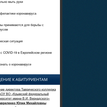
ильно мыть руки
филактики коронавируса
ры принимаются для борьбы с
русом
еская ситуация
 с COVID-19 в Европейском регионе
знать о коронавирусе
ЕНИЕ К АБИТУРИЕНТАМ
ие директора Таврического колледжа
АОУ ВО «Крымский федеральный
верситет имени В.И. Вернадского»
авриленко Юлии Михайловны