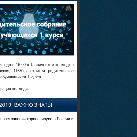
6 года в 16:00 в Таврическом колледже
вская, 116Б) состоится родительское
 обучающихся 1 курса.
рация колледжа.
2019: ВАЖНО ЗНАТЬ!
спространения коронавируса в России и