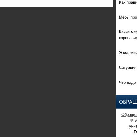
Как прав
Меры про
Какие ме
коронави
Эпидемич
Ситуация
Что надо 
ОБРАЩ
Обращен
ФГ
уни
Г