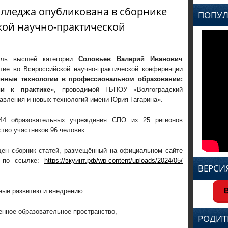
олледжа опубликована в сборнике
ПОПУЛ
кой научно-практической
ель высшей категории
Соловьев Валерий Иванович
тие во Всероссийской научно-практической конференции
нные технологии в профессиональном образовании:
ии к практике
», проводимой ГБПОУ «Волгоградский
авления и новых технологий имени Юрия Гагарина».
44 образовательных учреждения СПО из 25 регионов
тво участников 96 человек.
ен сборник статей, размещённый на официальном сайте
 по ссылке:
https://вкуинт.рф/wp-content/uploads/2024/05/
ВЕРСИ
В
ные развитию и внедрению
енное образовательное пространство,
РОДИТ