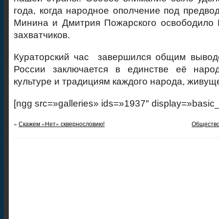
года, когда народное ополчение под предво
Минина и Дмитрия Пожарского освободило 
захватчиков.
Кураторский час
завершился общим выводо
России заключается в единстве её наро
культуре и традициям каждого народа, живущ
[ngg src=»galleries» ids=»1937″ display=»basic
«
Скажем «Нет» сквернословию!
Общество