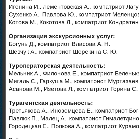
Игонина И., Лементовская А., компатриот Лагу
Сухенко А., Павлова Ю., компатриот Меленцов
Котова М., Кокотова Л., компатриот Кондратенк
Организация экскурсионных услуг:
Богунь Д., компатриот Власова А. Н.
Шевчук А., компатриот Шерекина С. Ю.
Туроператорская деятельность:
Мельник А., Филонова Е., компатриот Беленька
Мигаль С., Гаркуша М., компатриот Муртазаев 
Асанова М., Изетова Л., компатриот Горина С.
Турагентская деятельность:
Третьякова А., Иноземцева Е., компатриот Бог
Павлюк П., Малец А., компатриот Гималетдино
Городецкая Е., Попкова А., компатриот Курамо