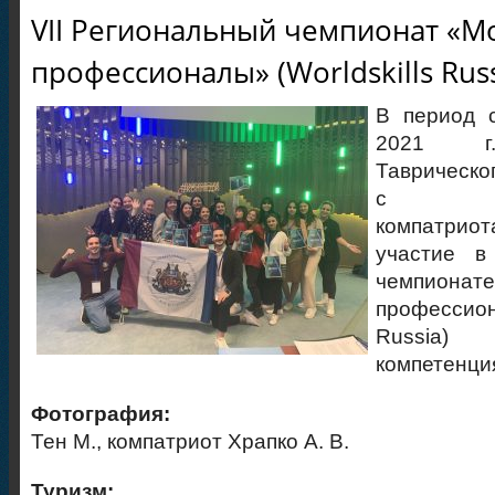
VII Региональный чемпионат «
профессионалы» (Worldskills Russ
В период 
2021 г.
Таврическо
с преп
компатр
участие в
чемпион
профессион
Russia)
компетенци
Фотография:
Тен М., компатриот Храпко А. В.
Туризм: