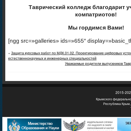
Таврический колледж благодарит у
компатриотов!
Мы гордимся Вами!
[ngg src=»galleries» ids=»655″ display=»basic_
«
Защита курсовых работ по МДК.01.02. Проектирование цифровых устр
естественнонаучных и инженерных специальностей
Уважаемые родители выпускников Тавр
2015-202
Крымского федеральног
Республика Крым,