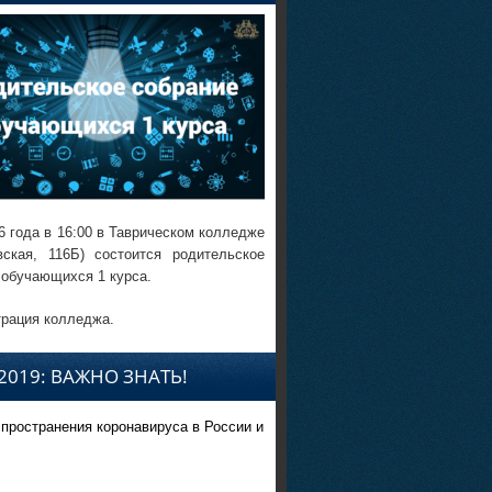
6 года в 16:00 в Таврическом колледже
вская, 116Б) состоится родительское
 обучающихся 1 курса.
рация колледжа.
2019: ВАЖНО ЗНАТЬ!
спространения коронавируса в России и