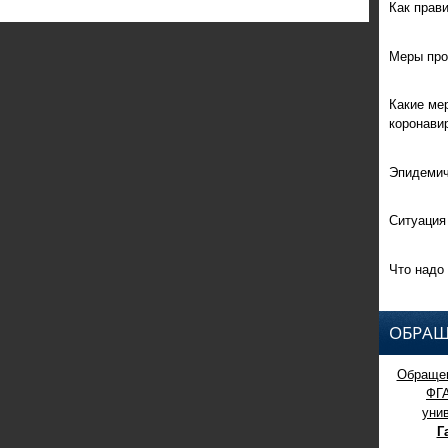
Как прав
Меры про
Какие ме
коронави
Эпидемич
Ситуация
Что надо 
ОБРАЩ
Обращен
ФГ
уни
Г