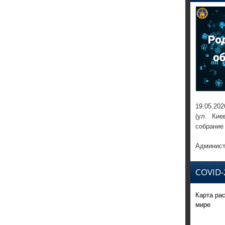
19.05.202
(ул. Кие
собрание
Админист
COVID-
Карта ра
мире