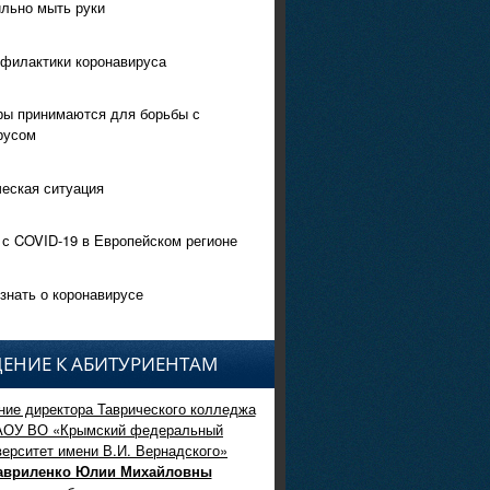
ильно мыть руки
филактики коронавируса
ры принимаются для борьбы с
русом
еская ситуация
 с COVID-19 в Европейском регионе
знать о коронавирусе
ЕНИЕ К АБИТУРИЕНТАМ
ие директора Таврического колледжа
АОУ ВО «Крымский федеральный
верситет имени В.И. Вернадского»
авриленко Юлии Михайловны