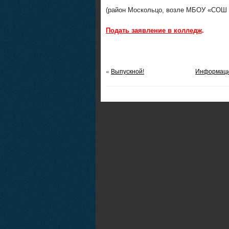
(район Москольцо, возле МБОУ «СОШ
Подать заявление в колледж
.
«
Выпускной!
Информация