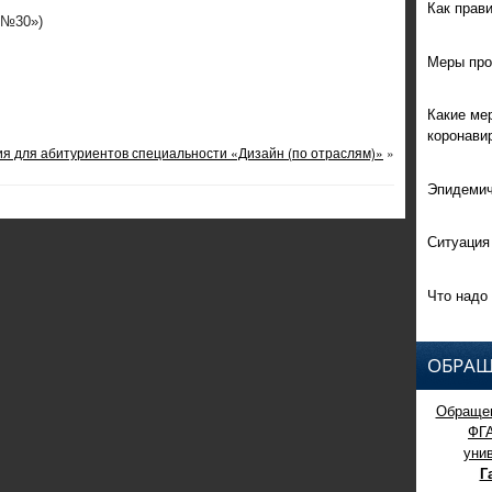
Как прав
 №30»)
Меры про
Какие ме
коронави
 для абитуриентов специальности «Дизайн (по отраслям)»
»
Эпидемич
Ситуация
Что надо 
ОБРАЩ
Обращен
ФГ
уни
Г