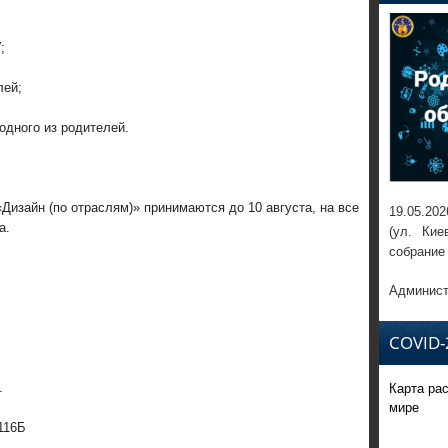
;
лей;
одного из родителей.
«Дизайн (по отраслям)» принимаются до 10 августа, на все
19.05.202
а.
(ул. Кие
собрание
Админист
COVID-
Карта ра
.
мире
116Б