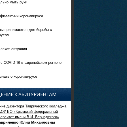
ильно мыть руки
филактики коронавируса
ры принимаются для борьбы с
русом
еская ситуация
 с COVID-19 в Европейском регионе
знать о коронавирусе
ЕНИЕ К АБИТУРИЕНТАМ
ие директора Таврического колледжа
АОУ ВО «Крымский федеральный
верситет имени В.И. Вернадского»
авриленко Юлии Михайловны