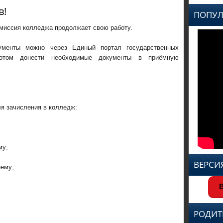
в!
ПОПУЛ
миссия колледжа продолжает свою работу.
ументы можно через Единый портал государственных
потом донести необходимые документы в приёмную
я зачисления в колледж:
му;
ВЕРСИ
нему;
В
РОДИТ