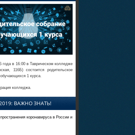
6 года в 16:00 в Таврическом колледже
вская, 116Б) состоится родительское
 обучающихся 1 курса.
рация колледжа.
2019: ВАЖНО ЗНАТЬ!
спространения коронавируса в России и