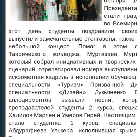
октября 1
Президен
стали праз
во Всемирн
этот день студенты поздравили своих
выпустили замечательные стенгазеты, также 
небольшой концерт. Помог в этом ст
Таврического колледжа, Муртазаев Мурт
который собрал инициативных и творческих 
сценарий, отрепетировал номера выступлени
искрометная кадриль в исполнении обучающе
специальности «Туризм» Призванной Д
специальности «Дизайн» Лукьяненко Е
аплодисментов вызвали песни, кот
преподавателей студенты 2 курса, специ
Халилов Марлен и Умеров Гирей. Настоящим 
стала студентка 1 курса, специаль
Абдурафиева Улькера, исполнившая крымск