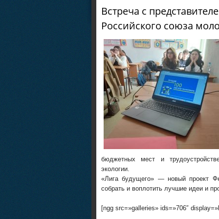
Встреча с представител
Российского союза мол
бюджетных мест и трудоустройстве
экологии.
«Лига будущего» — новый проект Фе
собрать и воплотить лучшие идеи и пр
[ngg src=»galleries» ids=»706″ display=