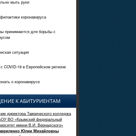
ильно мыть руки
филактики коронавируса
ры принимаются для борьбы с
русом
еская ситуация
 с COVID-19 в Европейском регионе
знать о коронавирусе
ЕНИЕ К АБИТУРИЕНТАМ
ие директора Таврического колледжа
АОУ ВО «Крымский федеральный
верситет имени В.И. Вернадского»
авриленко Юлии Михайловны