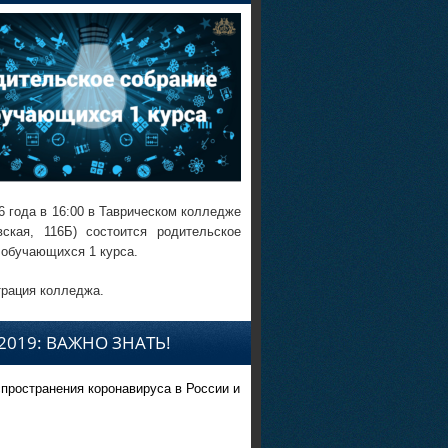
6 года в 16:00 в Таврическом колледже
вская, 116Б) состоится родительское
 обучающихся 1 курса.
рация колледжа.
2019: ВАЖНО ЗНАТЬ!
спространения коронавируса в России и