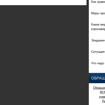
Как прав
Меры про
Какие ме
коронави
Эпидемич
Ситуация
Что надо 
ОБРАЩ
Обращен
ФГ
уни
Г