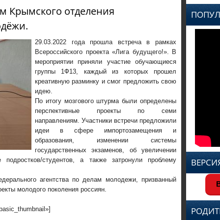
ем Крымского отделения
ПОПУЛ
одёжи.
29.03.2022 года прошла встреча в рамках
Всероссийского проекта «Лига будущего!». В
мероприятии приняли участие обучающиеся
группы 1Ф13, каждый из которых прошел
креативную разминку и смог предложить свою
идею.
По итогу мозгового штурма были определены
перспективные проекты по семи
направлениям. Участники встречи предложили
идеи в сфере импортозамещения и
образования, изменении системы
государственных экзаменов, об увеличении
 подростков/студентов, а также затронули проблему
ВЕРСИ
дерального агентства по делам молодежи, призванный
В
оекты молодого поколения россиян.
»basic_thumbnail»]
РОДИТ