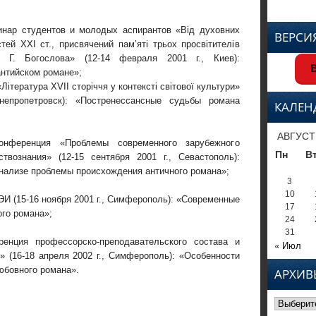
инар студентов и молодых аспирантов
«Від духовних
ВЕРСИ
тей XXI ст., присвячений пам’яті трьох просвітителів
о, Г. Богослова»
(12-14 февраля 2001 г., Киев):
В
антийском романе»;
«
Література XVII сторіччя у контексті світової культури
»
непропетровск): «Постренессансны
е судьбы романа
КАЛЕН
АВГУСТ
онференция «Проблемы современного зарубежного
Пн
В
твознания» (12-15 сентября 2001 г., Севастополь):
нализе проблемы происхождения античного романа»;
3
10
И (15-16 ноября 2001 г., Симферополь): «Современные
17
ого романа»;
24
31
енция профессорско-пре
подавательского состава и
« Июл
» (16-18 апреля 2002 г., Симферополь): «Особенности
юбовн
ого романа».
АРХИВ
Архивы