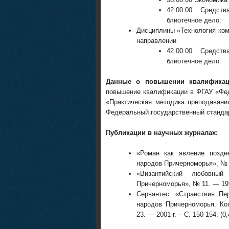
42.00.00 Средст
блиотечное дело.
Дисциплины «Технология ком
направлении
42.00.00 Средст
блиотечное дело.
Данные о повышении квалификаци
повышение квалификации в ФГАУ «Фед
«Практическая методика преподавани
Федеральный государственный станда
Публикации в научных журналах:
«Роман как явление поздн
народов Причерноморья», № 9. 
«Византийский любовны
Причерноморья», № 11. — 1999 
Сервантес. «Странствия Пе
народов Причерноморья. Ко
23. — 2001 г. – С. 150-154. (0,4