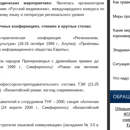
Как прав
одичес
ких мероприятиях:
Являлась организатором
анию «Русский медвежонок», международного конкурса по
кому языку и литературе регионального уровня.
Меры про
чных конференциях, чтениях и круглых столах:
Какие ме
коронави
практичес
кая конференция «Регионализм,
культура» (18-19 октября 1999 г., Алупка): «Проблемы
Эпидемич
о информационного общества Европы»;
ра народов Причерноморья с древнейших времен до
Ситуация
ря 1999 г., Симферополь): «Роман как явление
;
Что надо 
офессорско-пре
подавательского состава ТЭИ (21-25
): «Византийский роман: взгляд современника»;
ОБРАЩ
авателей и сотрудников ТНУ – 2000, секция «Античная
(24 апреля 2000 г., Симферополь): «Византийский
Обращен
ФГ
уни
Г
стратегии языковой коммуникации» (заседания № 3-5 в