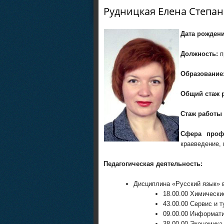
Рудницкая Елена Степа
Дата рождени
Должность:
п
Образование
Общий стаж 
Стаж работы 
Сфера проф
краеведение, 
Педагогическая деятельность:
Дисциплина «Русский язык» 
18.00.00 Химически
43.00.00 Сервис и т
09.00.00 Информати
38.00.00 Экономика