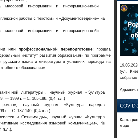
ва массовой информации и информационно-би
плексной работы с текстом» и «Документоведени
е» на
ва массовой информации и информационно-би
и или профессиональной переподготовке:
прошла
еральный институт развития образования» по программе
я русского языка и литературы в условиях перехода на
19.05.202
рт общего образования»
(ул. Кие
собрание
Админист
еантичной литературы», научный журнал «Культура
— 1999 г. – С. 185-188. (0,4 п.л.)
COVID-
й роман», научный журнал «Культура народов
г. – С. 137-140. (0,4 п.л.)
рсилеса и Сихизмунды», научный журнал «Культура
Карта ра
гнитивные исследования языковой коммуникации», №
мире
 п.л.).