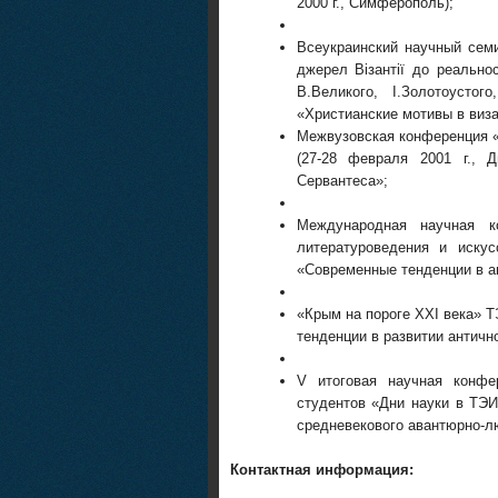
2000 г., Симферополь);
Всеукраинский научный сем
джерел Вiзантiï до реальнос
В.Великого, I.Золотоустог
«Христианские мотивы в виз
Межвузовская конференция 
(27-28 февраля 2001 г., Д
Сервантеса»;
Международная научная к
литературоведени
я и искусс
«Современные тенденции в а
«Крым на пороге
XXI
века» ТЭ
тенденции в развитии античн
V
итоговая научная конфер
студентов «Дни науки в ТЭИ
средневекового авантюрно-л
Контактная информация: