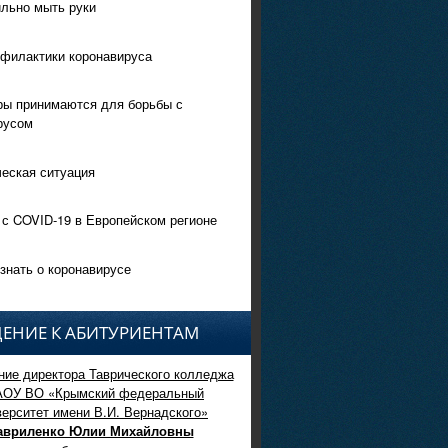
ильно мыть руки
филактики коронавируса
ры принимаются для борьбы с
русом
еская ситуация
 с COVID-19 в Европейском регионе
знать о коронавирусе
ЕНИЕ К АБИТУРИЕНТАМ
ие директора Таврического колледжа
АОУ ВО «Крымский федеральный
верситет имени В.И. Вернадского»
авриленко Юлии Михайловны