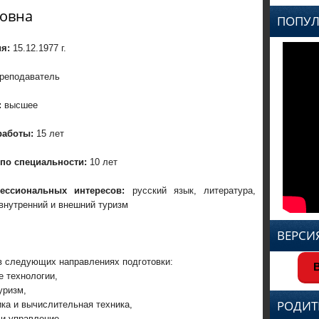
новна
ПОПУЛ
я:
15.12.1977 г.
реподаватель
:
высшее
работы:
15 лет
по специальности:
10 лет
ессиональных интересов:
русский язык, литература,
внутренний и внешний туризм
ВЕРСИ
в следующих направлениях подготовки:
В
е технологии,
уризм,
РОДИТ
ка и вычислительная техника,
 и управление,