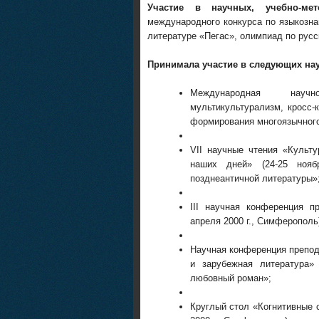
Участие в научных, учебно-мет
международного конкурса по языкозн
литературе «Пегас», олимпиад по русс
Принимала участие в следующих нау
Международная научно-
мультикультурали
зм, кросс-
формирования многоязычног
VII
научные чтения «Культу
наших дней» (24-25 нояб
позднеантичной литературы»
III
научная конференция пр
апреля 2000 г., Симферополь
Научная конференция препод
и зарубежная литература» 
любовный роман»;
Круглый стол «Когнитивные 