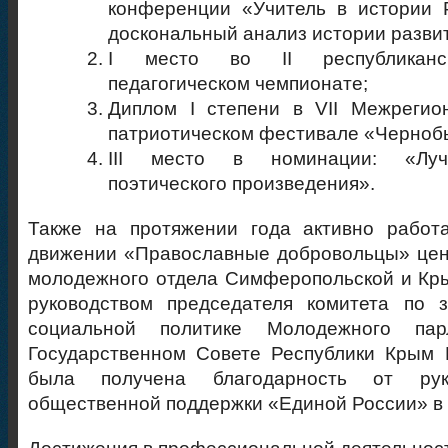
конференции «Учитель в истории 
доскональный анализ истории разви
I место во II республиканск
педагогическом чемпионате;
Диплом I степени в VII Межрегио
патриотическом фестивале «Черноб
III место в номинации: «Луч
поэтического произведения».
Также на протяжении года активно работ
движении «Православные добровольцы» цен
молодежного отдела Симферопольской и Кр
руководством председателя комитета по 
социальной политике Молодежного па
Государственном Совете Республики Крым 
была получена благодарность от рук
общественной поддержки «Единой России» в 
Достижения в профессиональной деятельнос