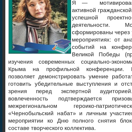
Я — мотивирован
активной гражданской
успешной проектно-
деятельности. М
сформированы через 
мероприятиях: от ан
событий на конфер
Великой Победы (пр
изучения современных социально-эконом
Крыма на профильной конференции. М
позволяет демонстрировать умение работа
готовить убедительные выступления и отс
зрения перед экспертной аудиторией.
вовлеченность подтверждается при
межрегиональном героико-патриотич
«Чернобыльский набат» и личным участи
мероприятии ко Дню полного снятия бло
составе творческого коллектива.