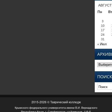
АВГУСТ
Пн
В
3
10
17
24
31
« Июл
АРХИВ
Архивы
ПОИСК
2015-2026 © Таврический колледж
Крымского федерального университета имени В.И. Вернадского
Республика Крым, г. Симферополь ул.Киевская, 116-Б