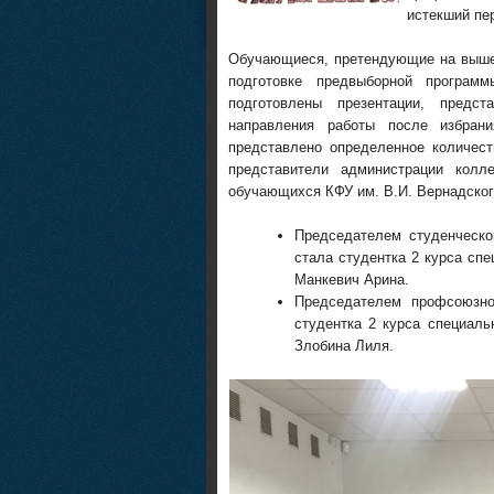
истекший пе
Обучающиеся, претендующие на вышен
подготовке предвыборной програм
подготовлены презентации, предс
направления работы после избра
представлено определенное количест
представители администрации кол
обучающихся КФУ им. В.И. Вернадског
Председателем студенческ
стала студентка 2 курса сп
Манкевич Арина.
Председателем профсоюзно
студентка 2 курса специал
Злобина Лиля.