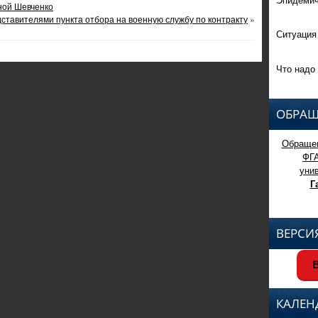
яной Шевченко
дставителями пункта отбора на военную службу по контракту
»
Ситуация
Что надо 
ОБРАЩ
Обращен
ФГ
уни
Г
ВЕРСИ
В
КАЛЕН