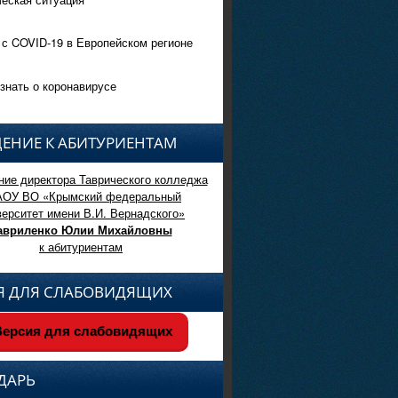
 с COVID-19 в Европейском регионе
знать о коронавирусе
ЕНИЕ К АБИТУРИЕНТАМ
ие директора Таврического колледжа
АОУ ВО «Крымский федеральный
верситет имени В.И. Вернадского»
авриленко Юлии Михайловны
к абитуриентам
Я ДЛЯ СЛАБОВИДЯЩИХ
ерсия для слабовидящих
ДАРЬ