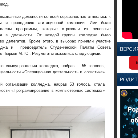
риод.
азванные должности со всей серьезностью отнеслись к
мы и проведению агитационной кампании. Ими были
тавлены программы, которые отражали их основные
ния в должности. От каждой группы колледжа было
во делегатов. Кроме этого, в выборах приняли участие
леджа и председатель Студенческой Палаты Совета
ВЕРСИ
о Нырков М. Ю.. Результаты оказались следующими:
В
ого самоуправления колледжа, набрав 55 голосов,
ециальности «Операционная деятельность в логистике»
РОДИТ
й организации колледжа, набрав 53 голоса, стала
ьности «Программирование в компьютерных системах»