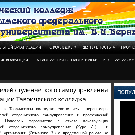
»
»
ЕЛЬНОЙ ОРГАНИЗАЦИИ
О КОЛЛЕДЖЕ
ДЕЯТЕЛЬНОСТЬ
ПРОФК
ИЕ КОРРУПЦИИ
МЕРОПРИЯТИЯ ПО ПРОТИВОДЕЙСТВИЮ ТЕРРОРИЗМУ 
елей студенческого самоуправления
ПОПУЛ
ации Таврического колледжа
 в Таврическом колледже состоялись перевыборы
лей студенческого самоуправления и профсоюзной
ии. Началось мероприятие с отчета действующих
елей студенческого самоуправления (Хурс А.) и
 организации (Османова З.) о проделанной работе за