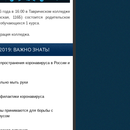
6 года в 16:00 в Таврическом колледже
вская, 116Б) состоится родительское
 обучающихся 1 курса.
рация колледжа.
2019: ВАЖНО ЗНАТЬ!
спространения коронавируса в России и
ильно мыть руки
филактики коронавируса
ры принимаются для борьбы с
русом
еская ситуация