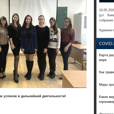
19.05.202
(ул. Кие
собрание
Админист
COVID-
Карта ра
мире
Как прав
Меры про
м успехов в дальнейшей деятельности!
Какие ме
коронави
Эпидемич